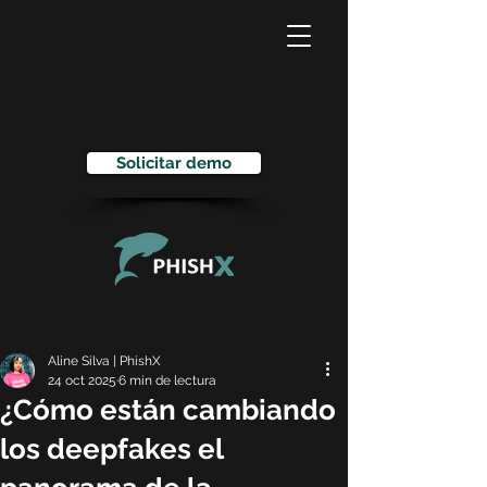
Solicitar demo
Aline Silva | PhishX
24 oct 2025
6 min de lectura
¿Cómo están cambiando
los deepfakes el