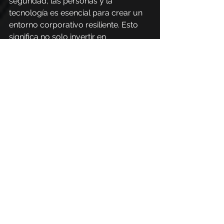
seguridad, las personas y la 
tecnología es esencial para crear un 
entorno corporativo resiliente. Esto 
significa no solo invertir en 
herramientas de detección y 
autenticación, sino también integrar 
capacitación, procesos y 
comunicación efectiva.
Cuando los empleados entienden los 
riesgos digitales y saben cómo 
actuar, la empresa puede reducir las 
vulnerabilidades y fortalecer la 
gobernanza, transformando la 
tecnología en un aliado estratégico, y 
no solo en una barrera defensiva.
PhishX en la lucha 