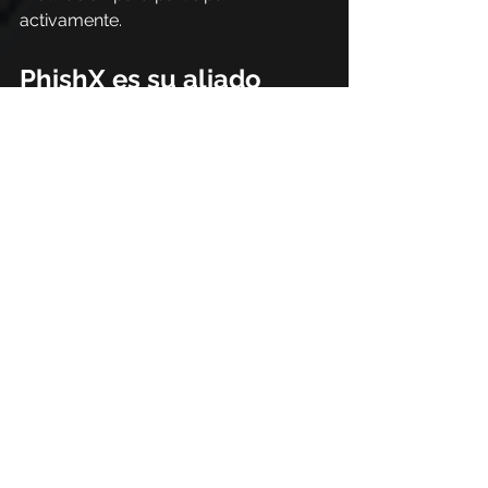
activamente.
PhishX es su aliado 
para reducir el error 
humano
PhishX se especializa en soluciones 
de concientización y educación en 
ciberseguridad, ofreciendo un 
ecosistema completo que integra 
tecnología y contenido especializado 
para proteger a las organizaciones de 
las amenazas digitales.
Nuestro objetivo es transformar el 
comportamiento humano, a menudo 
considerado el eslabón más débil de 