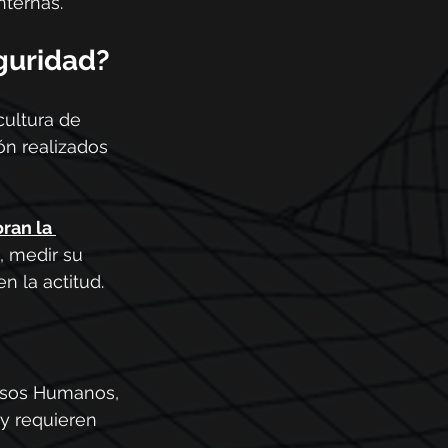
nternas.
guridad?
cultura de 
n realizados 
ran la 
, medir su 
n la actitud.
ursos Humanos, 
y requieren 