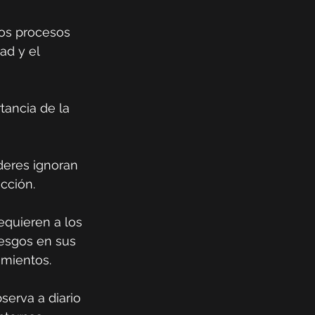
los procesos 
ad y el 
tancia de la 
deres ignoran 
ección.
equieren a los 
iesgos en sus 
amientos.
serva a diario 