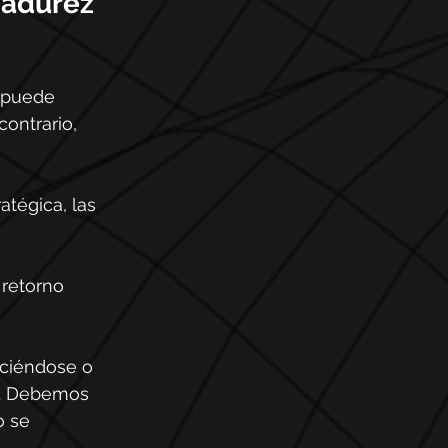
madurez 
o puede 
ontrario, 
tégica, las 
retorno 
ciéndose o 
o. Debemos 
o se 