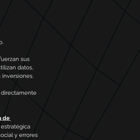
o.
efuerzan sus 
ilizan datos, 
 inversiones.
 directamente 
a de 
 estratégica 
cial y errores 