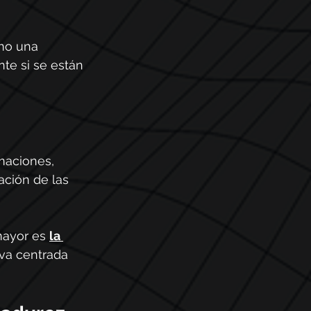
mo una 
te si se están 
maciones, 
ación de las 
mayor es 
la 
iva centrada 