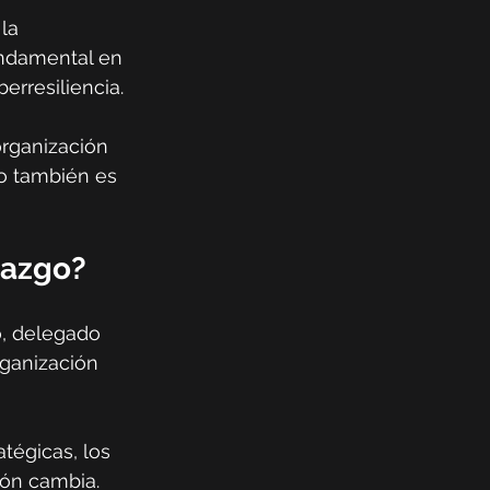
la 
ndamental en 
erresiliencia.
organización 
o también es 
razgo?
o, delegado 
rganización 
tégicas, los 
ión cambia.