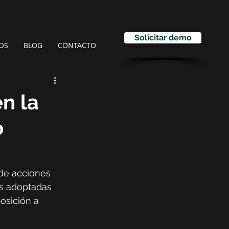
Solicitar demo
OS
BLOG
CONTACTO
en la
o
de acciones 
as adoptadas 
osición a 