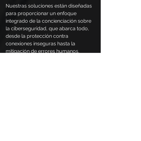
Nuestras soluciones están diseñadas 
para proporcionar un enfoque 
integrado de la concienciación sobre 
la ciberseguridad, que abarca todo, 
desde la protección contra 
conexiones inseguras hasta la 
mitigación de errores humanos.
Para combatir los riesgos asociados 
con las conexiones en redes 
inseguras, PhishX ofrece soluciones 
que aumentan la seguridad de las 
interacciones digitales.
A través de tecnologías como el 
análisis avanzado de amenazas y la 
integración de herramientas de 
monitoreo continuo, ayudamos a las 