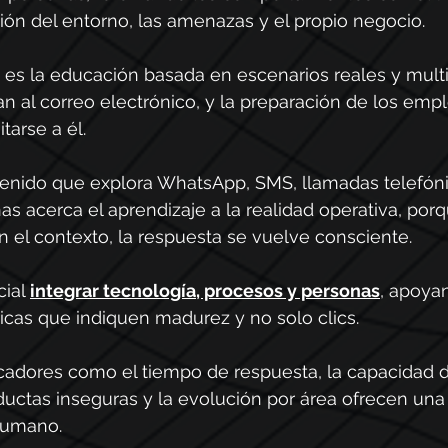
ión del entorno, las amenazas y el propio negocio.
o es la educación basada en escenarios reales y multi
an al correo electrónico, y la preparación de los emp
arse a él.
ntenido que explora WhatsApp, SMS, llamadas telefóni
nas acerca el aprendizaje a la realidad operativa, por
 el contexto, la respuesta se vuelve consciente.
ial 
integrar tecnología, procesos y personas
, apoya
icas que indiquen madurez y no solo clics.
ndicadores como el tiempo de respuesta, la capacidad d
uctas inseguras y la evolución por área ofrecen una
 humano.