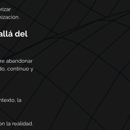
izar 
ización.
llá del 
ere abandonar 
o, continuo y 
texto, la 
n la realidad.