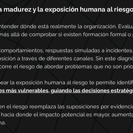
a madurez y la exposición humana al riesg
ntender dónde está realmente la organización. Evalu
más allá de comprobar si existen formación formal o p
comportamientos, respuestas simuladas a incidentes,
sición a través de diferentes canales. Sin este diagnó
 corre el riesgo de abordar problemas que no son prior
r la exposición humana al riesgo te permite identif
nes más vulnerables, guiando las decisiones estratég
en el riesgo reemplaza las suposiciones por evidenci
os hacia donde el impacto potencial es mayor, aument
ma.