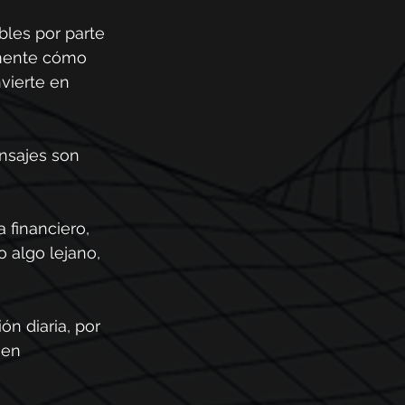
bles por parte 
amente cómo 
vierte en 
nsajes son 
 financiero, 
 algo lejano, 
n diaria, por 
 en 