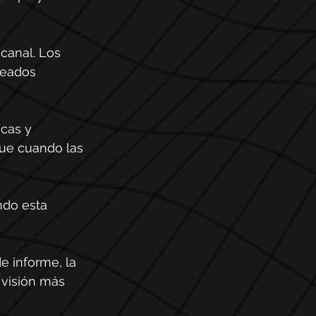
canal. Los 
leados 
cas y 
que cuando las 
ndo esta 
e informe, la 
 visión más 