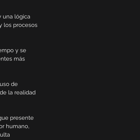
 una lógica 
 y los procesos 
iempo y se 
entes más 
buso de 
de la realidad 
igue presente 
tor humano, 
ulta 