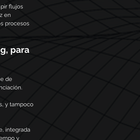
ir flujos 
z en 
os procesos 
g, para 
e de 
ciación. 
s, y tampoco 
, integrada 
iempo y 