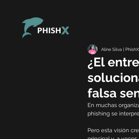
Aline Silva | PhishX
¿El entr
solucion
falsa se
En muchas organiza
phishing se interp
Pero esta visión cre
principal y, a vece