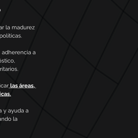
o
ar la madurez 
olíticas.
 adherencia a 
stico, 
itarios.
icar
las áreas, 
icas.
a y ayuda a 
ando la 