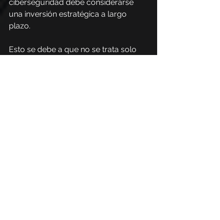
ciberseguridad debe considerarse 
una inversión estratégica a largo 
plazo.
Esto se debe a que no se trata solo 
de cumplir con los requisitos de 
cumplimiento normativo o seguir una 
serie de buenas prácticas, sino de 
garantizar que cada persona 
comprenda su responsabilidad en la 
protección de los sistemas y datos 
corporativos.
La creación de esto crea una cultura 
organizacional en la que todos se 
convierten en parte de la solución y 
no solo dependen de la tecnología o 
los equipos de seguridad.