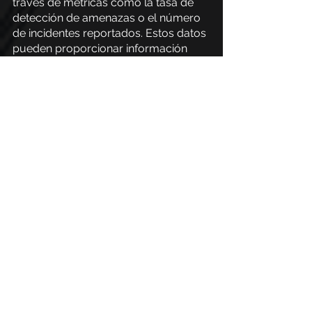
través de métricas como la tasa de 
detección de amenazas o el número 
de incidentes reportados. Estos datos 
pueden proporcionar información 
valiosa sobre las áreas que deben 
fortalecerse y mejorarse.
Cómo PhishX puede 
ayudarle a implementar 
una cultura de 
seguridad digital
Como hemos visto, la conciencia y la 
capacitación en ciberseguridad son 
fundamentales para proteger a las 
organizaciones de las amenazas 
cibernéticas. Por lo tanto, los CIO 
tienen un papel crucial en la 