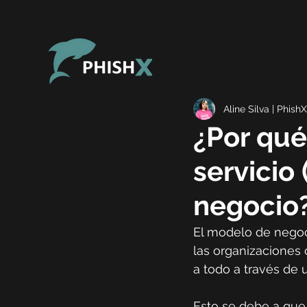
Aline Silva | PhishX
¿Por qué
servicio
negocio
El modelo de negoci
las organizaciones 
a todo a través de
Esto se debe a que