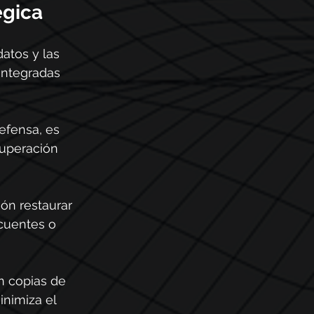
égica
datos y las 
integradas 
efensa, es 
cuperación 
ón restaurar 
cuentes o 
n copias de 
inimiza el 