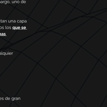
argo, uno de 
ntan una capa 
os los 
que se 
mas 
alquier 
es de gran 