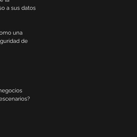
o a sus datos 
 como una 
guridad de 
 negocios 
escenarios? 