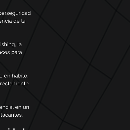
iberseguridad 
encia de la 
shing, la 
aces para 
 en hábito, 
rrectamente 
encial en un 
tacantes.