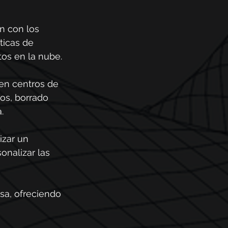
n con los 
ticas de 
tos en la nube.
en centros de 
os, borrado 
.
zar un 
onalizar las 
a, ofreciendo 