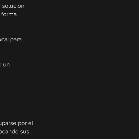
 solución 
 forma 
cal para 
e un 
uparse por el 
focando sus 