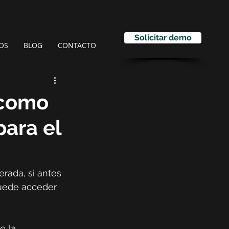
Solicitar demo
OS
BLOG
CONTACTO
 como
para el
rada, si antes 
puede acceder 
e la 