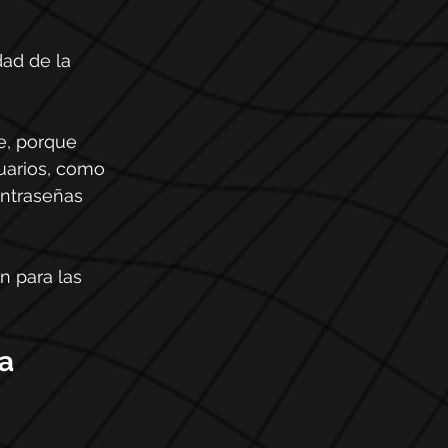
dad de la 
e, porque 
uarios, como 
ontraseñas 
n para las 
a 