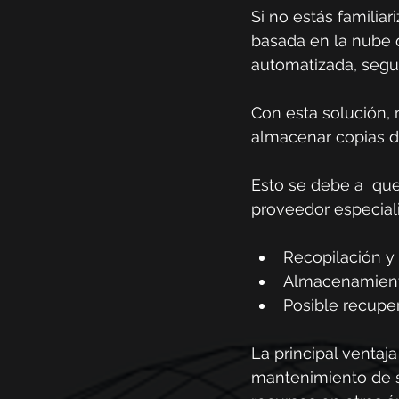
Si no estás familia
basada en la nube q
automatizada, segur
Con esta solución, 
almacenar copias d
Esto se debe a  que
proveedor especiali
Recopilación y 
Almacenamient
Posible recuper
La principal ventaj
mantenimiento de se