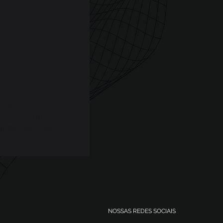
otimizou
a de
o
ultura de
pode ser um
anizações. Além
NOSSAS REDES SOCIAIS