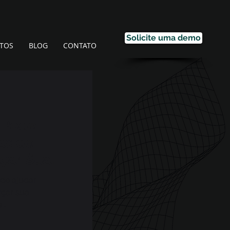
Solicite uma demo
TOS
BLOG
CONTATO
 Pode
as de
rçar Sua
tal
de ajudar
rçar sua
a