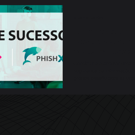
31 de mar. de 2023
Como a Catho 
o seu program
conscientizaçã
Construir e estimular uma c
segurança da informação 
grande desafio para as org
disso, manter as...