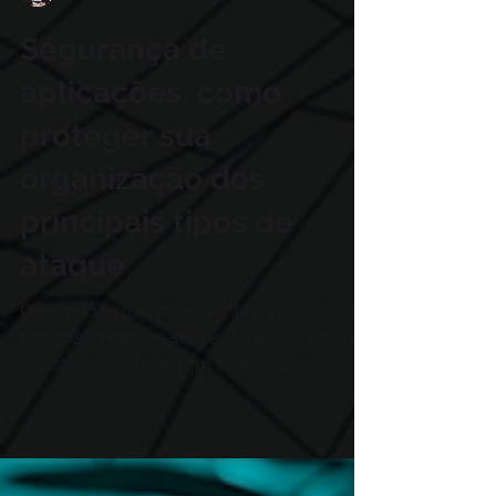
Rafael Iamonti
Segurança de
aplicações: como
proteger sua
organização dos
principais tipos de
ataque
O mundo virtual pode ser um lugar muito
perigoso. Notícias sobre ataques a sites e
aplicativos se tornaram cada vez mais
comuns. Portais...