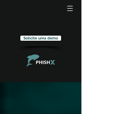
Solicite uma demo