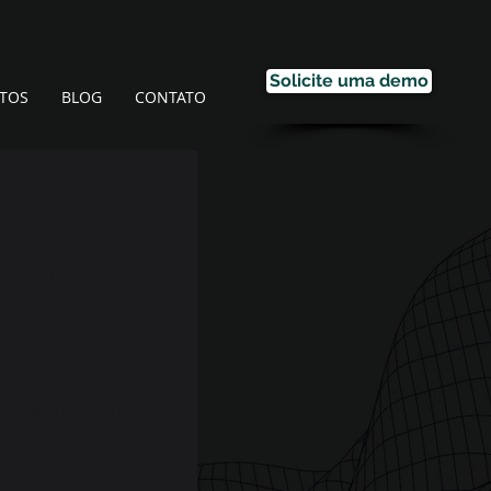
Solicite uma demo
TOS
BLOG
CONTATO
scos que
ás das
 SMS?
à segurança que
agens de SMS e
r deles.