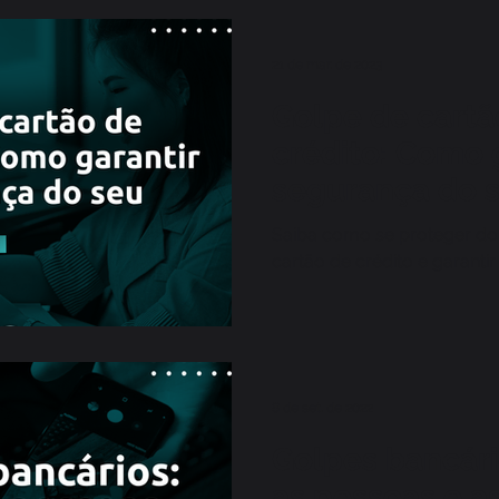
21 de mar. de 2023
Golpe de cartã
crédito: Como 
segurança do 
dinheiro
Saiba como se proteger do
cartão de crédito e garanti
8 de set. de 2022
Golpes bancár
as pessoas e a