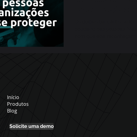
organizações 
proteger
Os golpes bancários se tor
cotidiano das pessoas. Ma
com que elas reconheçam
mundo real?
Início
Produtos
Blog
Solicite uma demo