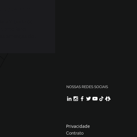
podem se
naram parte do
s como fazer
 as ameaças do
NOSSAS REDES SOCIAIS
Privacidade
Contrato