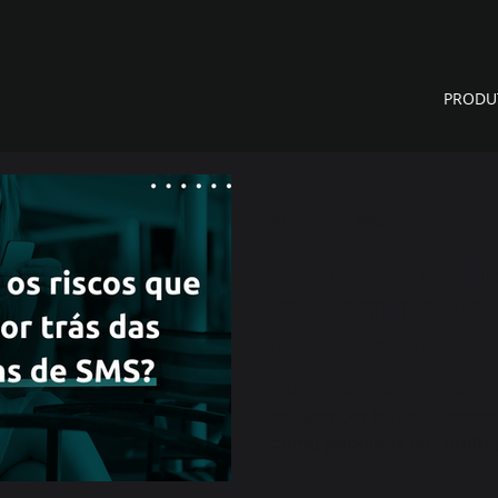
PRODU
26 de mai. de 2023
Quais são os ri
existem por tr
mensagens de
Saiba quais são os riscos 
existem por trás das mens
como podemos nos protege