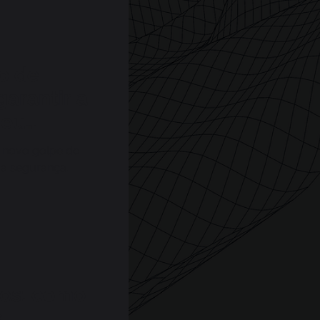
o de
garantir a
seu
 novo golpe do
r a segurança.
ios: como
s