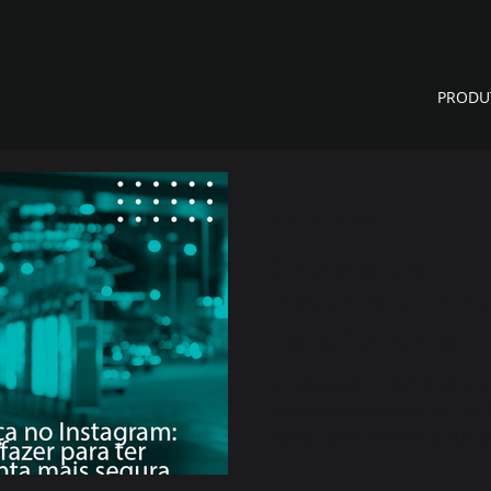
PRODU
28 de mar. de 2022
Segurança no
Instagram: o q
para ter uma c
segura
O Instagram é ótimo para m
mas também pode ser um l
Saiba como manter a sua p
segurança no Instagram