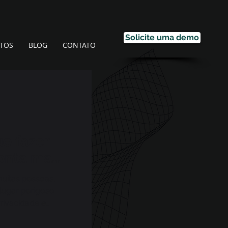
Solicite uma demo
TOS
BLOG
CONTATO
ue fazer
onta mais
uitas pessoas,
ugar perigoso.
rivacidade e