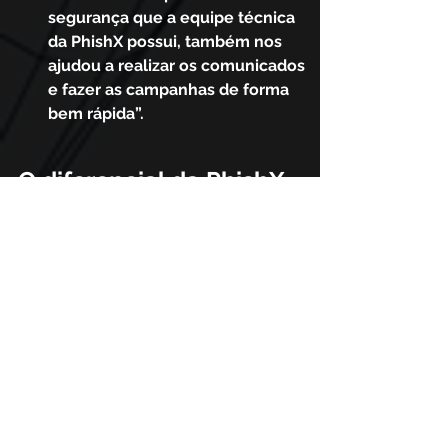
segurança que a equipe técnica 
da PhishX possui, também nos 
ajudou a realizar os comunicados 
e fazer as campanhas de forma 
bem rápida”.
O diferencial da PhishX
“Indico a PhishX para qualquer 
empresa que esteja precisando 
elevar o nível de segurança da 
informação, se adequar à LGPD, que 
precise fazer a conscientização dos 
usuários através de simulações de 
phishing, pois a solução consegue, 
de forma simples, atender todo 
esse escopo. Essa é uma das 
maiores dores das organizações 