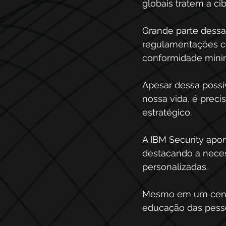
globais tratem a c
Grande parte dess
regulamentações c
conformidade míni
Apesar dessa possí
nossa vida, é preci
estratégico. 
A IBM Security apo
destacando a nece
personalizadas. 
Mesmo em um cenári
educação das pessoa