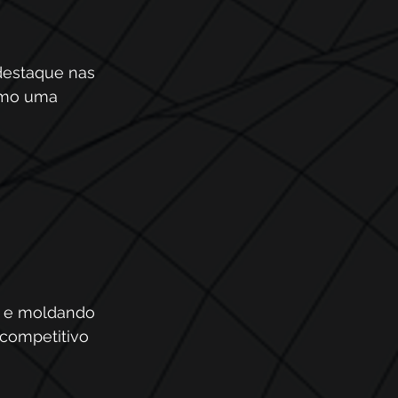
destaque nas 
como uma 
l e moldando 
 competitivo 