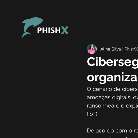
Aline Silva | PhishX
Ciberseg
organiza
O cenário de ciber
ameaças digitais, 
ransomware e explo
(IoT). 
De acordo com o re