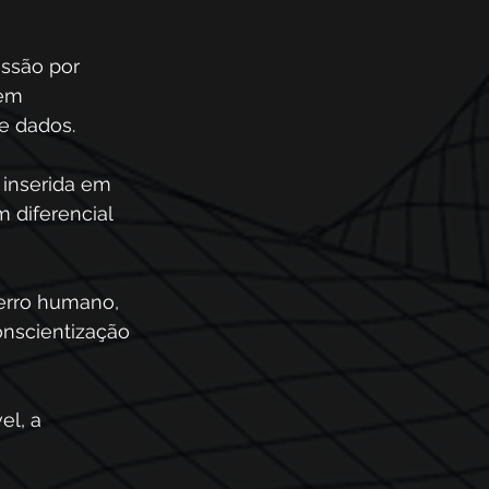
ssão por 
em 
e dados.
 inserida em 
 diferencial 
erro humano, 
nscientização 
l, a 