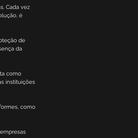
s. Cada vez 
lução, é 
oteção de 
sença da 
sta como 
s instituições 
iformes, como 
 empresas 