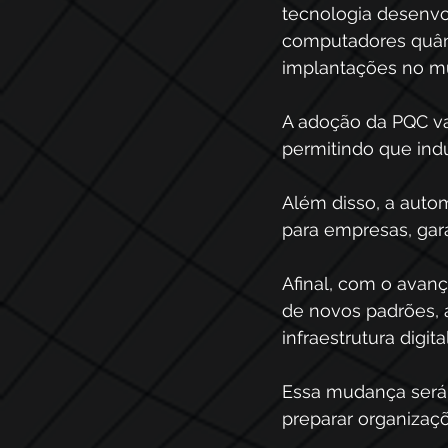
tecnologia desenvo
computadores quânti
implantações no mu
A adoção da PQC va
permitindo que ind
Além disso, a autom
para empresas, gar
Afinal, com o avan
de novos padrões, 
infraestrutura digita
Essa mudança será
preparar organizaçõ