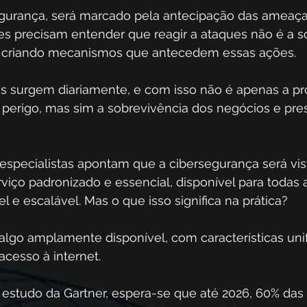
egurança, será marcado pela antecipação das ameaça
es precisam entender que reagir a ataques não é a so
r criando mecanismos que antecedem essas ações.
gos surgem diariamente, e com isso não é apenas a pr
perigo, mas sim a sobrevivência dos negócios e pre
 especialistas apontam que a cibersegurança será vi
rviço padronizado e essencial, disponível para todas a
l e escalável. Mas o que isso significa na prática?
go amplamente disponível, com características un
acesso à internet. 
studo da Gartner, espera-se que até 2026, 60% das