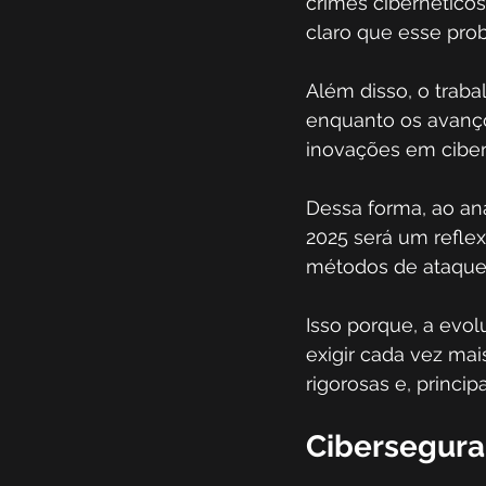
crimes cibernéticos
claro que esse prob
Além disso, o traba
enquanto os avanços
inovações em ciber
Dessa forma, ao an
2025 será um refle
métodos de ataque 
Isso porque, a evol
exigir cada vez mai
rigorosas e, princi
Cibersegur