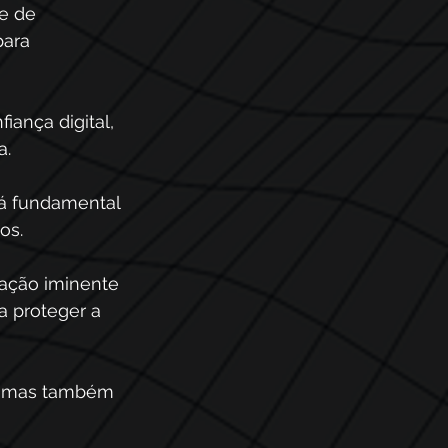
e de 
para 
ança digital, 
. 
rá fundamental 
os.
ação iminente 
 proteger a 
, mas também 