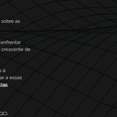
 sobre as 
 enfrentar 
e crescente de 
 à 
ar a essas 
cias
.
QC), 