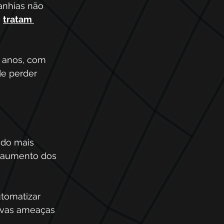
anhias não 
 
tratam 
 anos, com 
e perder 
ndo mais 
o aumento dos 
tomatizar 
novas ameaças 