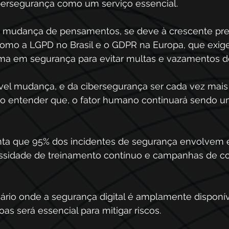
ibersegurança como um serviço essencial. 
a mudança de pensamentos, se deve à crescente pre
omo a LGPD no Brasil e o GDPR na Europa, que exig
ma em segurança para evitar multas e vazamentos d
vel mudança, e da cibersegurança ser cada vez mais
so entender que, o fator humano continuará sendo um
nta que 95% dos incidentes de segurança envolvem 
ssidade de treinamento contínuo e campanhas de co
o onde a segurança digital é amplamente disponíve
s será essencial para mitigar riscos.