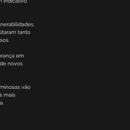
 indicativo 
nerabilidades, 
litaram tanto 
sos.
gurança em 
 de novos 
iminosas vão 
s mais 
a.