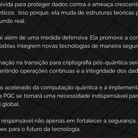
lvida para proteger dados contra a ameaça crescent
cos.  Isso porque, ela muda de estruturas teóricas 
ndo real.
i além de uma medida defensiva. Ela promove a confi
ústrias integrem novas tecnologias de maneira segura
ação na transição para criptografia pós-quântica se
antindo operações contínuas e a integridade dos dad
ço acelerado da computação quântica e a implement
a PQC se tornará uma necessidade indispensável para
l global. 
 responsável não apenas em fortalecer a segurança
es para o futuro da tecnologia​.