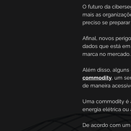
O futuro da cibers
mais as organizaçõ
preciso se prepara
Afinal, novos peri
dados que está em 
marca no mercado.
Além disso, alguns
commodity
, um se
de maneira acessíve
Uma commodity é al
energia elétrica ou 
De acordo com um e