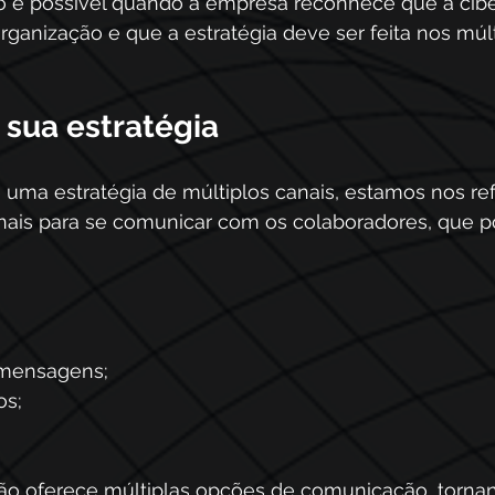
só é possível quando a empresa reconhece que a cib
rganização e que a estratégia deve ser feita nos múlt
 sua estratégia
uma estratégia de múltiplos canais, estamos nos ref
canais para se comunicar com os colaboradores, que 
 mensagens;
os;
ição oferece múltiplas opções de comunicação, torna