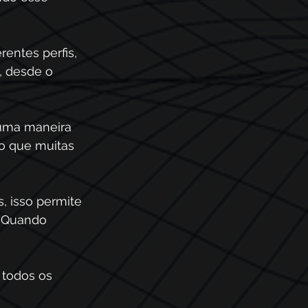
entes perfis, 
, desde o 
 uma maneira 
ão que muitas 
, isso permite 
 Quando 
 todos os 