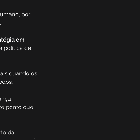
humano, por 
.
atégia em 
a política de 
ais quando os 
odos.
ança 
te ponto que 
to da 