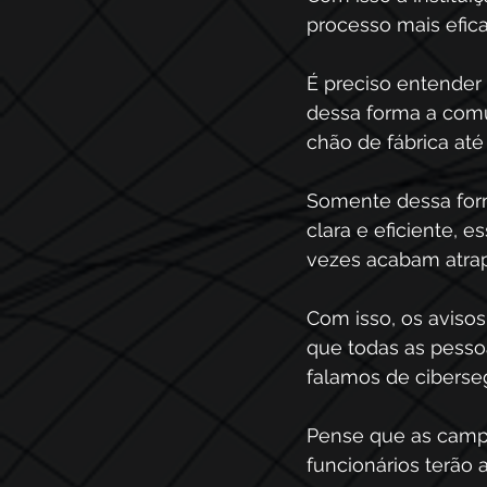
processo mais efica
É preciso entender 
dessa forma a comu
chão de fábrica até
Somente dessa form
clara e eficiente, 
vezes acabam atrap
Com isso, os aviso
que todas as pess
falamos de ciberseg
Pense que as campa
funcionários terão