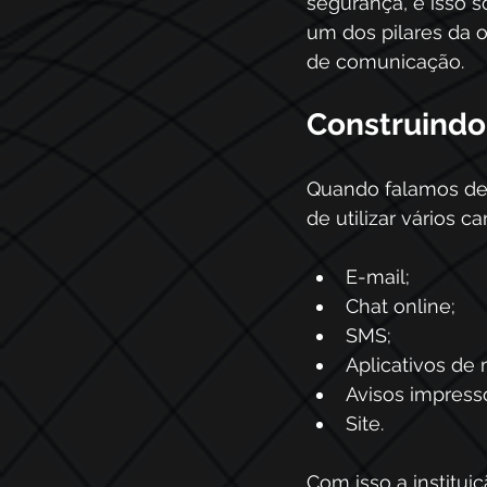
segurança, e isso 
um dos pilares da o
de comunicação.
Construindo
Quando falamos de 
de utilizar vários 
E-mail;
Chat online;
SMS;
Aplicativos de
Avisos impress
Site.
Com isso a institu