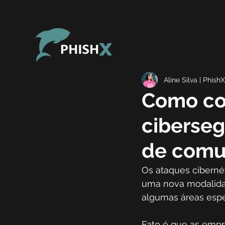
Aline Silva | PhishX
Como con
ciberseg
de comu
Os ataques ciberné
uma nova modalidad
algumas áreas espe
Fato é que as empr