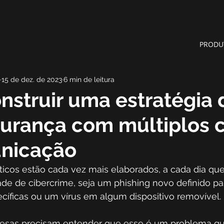
PRODU
15 de dez. de 2023
6 min de leitura
struir uma estratégia 
urança com múltiplos 
nicação
ticos estão cada vez mais elaborados, a cada dia que
e de cibercrime, seja um phishing novo definido para
cíficas ou um vírus em algum dispositivo removível.
esas precisam entender que esse é um problema que