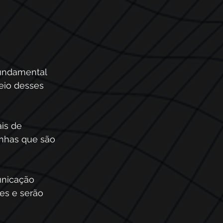
fundamental 
eio desses 
is de 
nhas que são 
unicação 
es e serão 