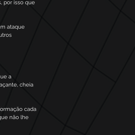
 por isso que 
um ataque 
utros 
ue a 
açante, cheia 
nformação cada 
que não lhe 