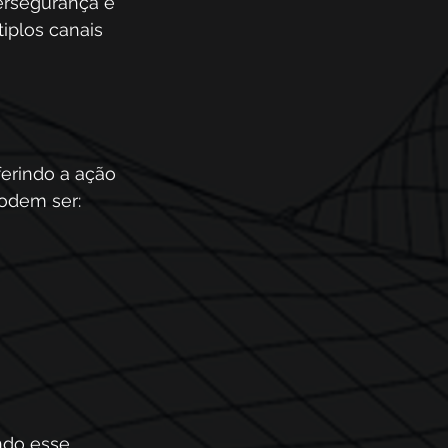
ersegurança é 
iplos canais 
erindo a ação 
podem ser:
ndo esse 