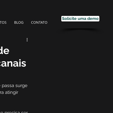
Solicite uma demo
TOS
BLOG
CONTATO
de
canais
 passa surge 
 atingir 
 precisa ser 