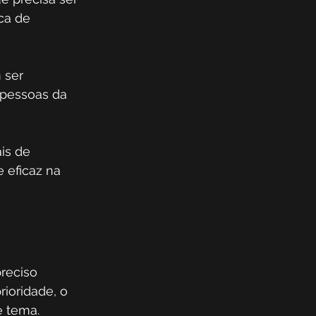
ca de 
 ser 
 pessoas da 
is de 
eficaz na 
reciso 
ioridade, o 
e tema. 