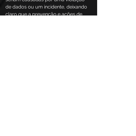
de dados ou um incidente, deixando 
claro que a prevenção e ações de 
combates a ataques são mais 
vantajosas e seguras para todos.
Seguindo todas essas dicas é 
possível definir um orçamento 
preciso e feito para as suas 
necessidades, adaptando ao 
ambiente e as ameaças. Lembre-se 
de manter um equilíbrio entre 
prevenção, detecção e resposta a 
incidentes para garantir uma postura 
de segurança eficaz.
Somente dessa forma você terá 
programas de conscientização e 
ações capazes de mitigar os riscos.