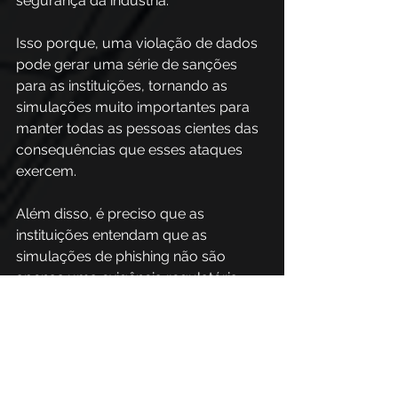
segurança da indústria. 
Isso porque, uma violação de dados 
pode gerar uma série de sanções 
para as instituições, tornando as 
simulações muito importantes para 
manter todas as pessoas cientes das 
consequências que esses ataques 
exercem. 
Além disso, é preciso que as 
instituições entendam que as 
simulações de phishing não são 
apenas uma exigência regulatória, 
mas uma prática essencial para 
manter a segurança no setor 
financeiro. 
A PhishX no combate 