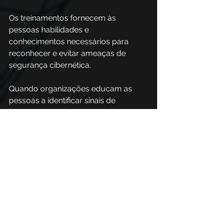
Os treinamentos fornecem às 
pessoas habilidades e 
conhecimentos necessários para 
reconhecer e evitar ameaças de 
segurança cibernética. 
Quando organizações educam as 
pessoas a identificar sinais de 
phishing, como e-mails suspeitos, 
links não confiáveis ​​e solicitações de 
informações sensíveis, as empresas 
podem reduzir significativamente o 
risco de sucesso desses ataques.
Portanto, ao aumentar a 
conscientização das pessoas sobre 
as melhores práticas de segurança 
cibernética e fornecer treinamento 