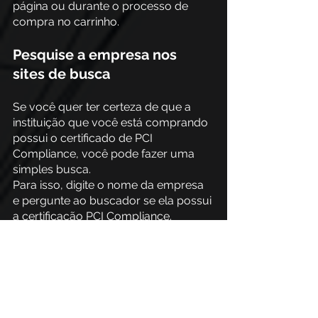
página ou durante o processo de 
compra no carrinho.
Pesquise a empresa nos 
sites de busca
Se você quer ter certeza de que a 
instituição que você está comprando 
possui o certificado de PCI 
Compliance, você pode fazer uma 
simples busca. 
Para isso, digite o nome da empresa 
e pergunte ao buscador se ela possui 
a certificação PCI Compliance.
Geralmente as empresas que 
possuem esse certificado costumam 
criar uma página exclusivamente 
para falar sobre a PCI Compliance e 
mostrar para todos que consomem 