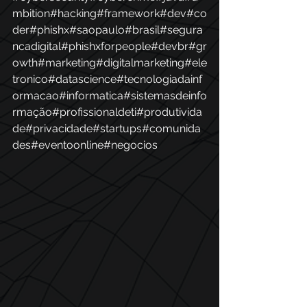
mbition
#hacking
#framework
#dev
#co
der
#phishx
#saopaulo
#brasil
#segura
ncadigital
#phishxforpeople
#devbr
#gr
owth
#marketing
#digitalmarketing
#ele
tronico
#datascience
#tecnologiadainf
ormacao
#informatica
#sistemasdeinfo
rmação
#profissionaldeti
#produtivida
de
#privacidade
#startups
#comunida
des
#eventoonline
#negocios