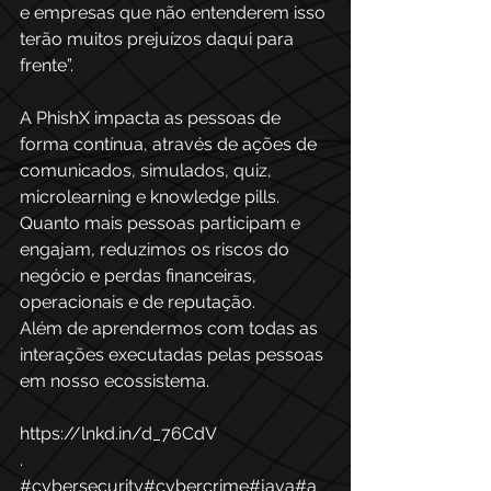
e empresas que não entenderem isso 
terão muitos prejuízos daqui para 
frente”.
A 
PhishX
 impacta as pessoas de 
forma contínua, através de ações de 
comunicados, simulados, quiz, 
microlearning e knowledge pills.
Quanto mais pessoas participam e 
engajam, reduzimos os riscos do 
negócio e perdas financeiras, 
operacionais e de reputação.
Além de aprendermos com todas as 
interações executadas pelas pessoas 
em nosso ecossistema.
https://lnkd.in/d_76CdV
.
#cybersecurity
#cybercrime
#java
#a