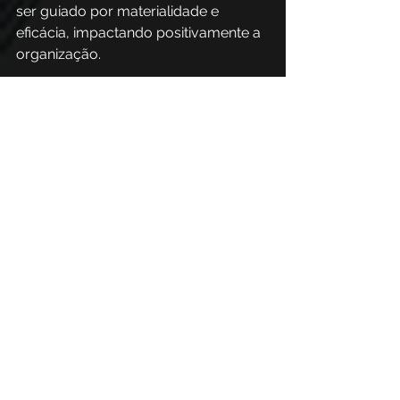
ser guiado por materialidade e 
eficácia, impactando positivamente a 
organização.
O papel da PhishX nas 
métricas 
A PhishX atua na transformação de 
dados comportamentais em 
indicadores estratégicos de risco. 
Assim, ao invés de apresentar 
métricas isoladas ou operacionais, a 
plataforma correlaciona 
suscetibilidade, padrões de interação, 
capacidade de detecção humana e 
velocidade de resposta para produzir 
uma leitura clara de exposição 