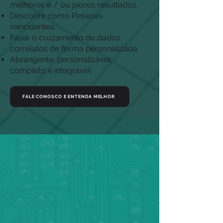
melhores e / ou piores resultados.
Descobrir como Pessoas
reincidentes.
Fazer o cruzamento de dados
correlatos de forma personalizada.
Abrangente, personalizável,
completo e integrável.
FALE CONOSCO E ENTENDA MELHOR
FALE CONOSCO E ENTENDA MELHOR