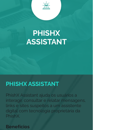
PHISHX
ASSISTANT
PHISHX ASSISTANT
PhishX Assistant ajuda os usuários a
interagir, consultar e relatar mensagens,
links e sites suspeitos a um assistente
digital com tecnologia proprietária da
PhishX.
Benefícios