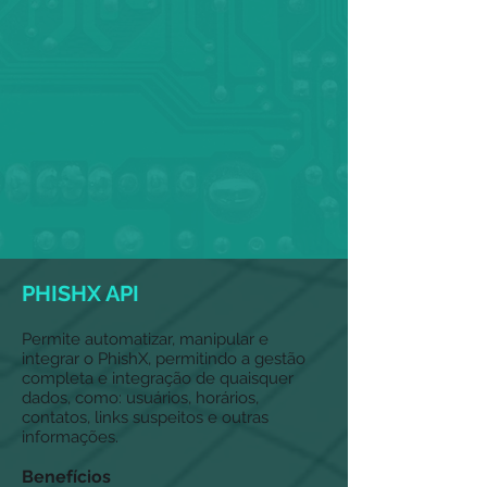
PHISHX API
Permite automatizar, manipular e
integrar o PhishX, permitindo a gestão
completa e integração de quaisquer
dados, como: usuários, horários,
contatos, links suspeitos e outras
informações.
Benefícios