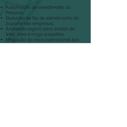
Automação de atendimento às
Pessoas.
Redução de fila de atendimento do
Suporte nas empresas.
Ambiente seguro para análise de
links, sites e msgs suspeitas.
Mitigação do risco operacional aos
usuários e aos atendentes.
Análise de todos os links da
mensagem.
Salvar o código da mensagem.
Painéis, relatórios e gestão das
interações
Todas as mensagens vão para o
PhishX (via API).
Disponível para plataformas Google
(G-SUITE), Microsoft (Office 365 e
Exchange), WhatsApp, Telegram e
outras.
FALE CONOSCO E ENTENDA MELHOR
FALE CONOSCO E ENTENDA MELHOR