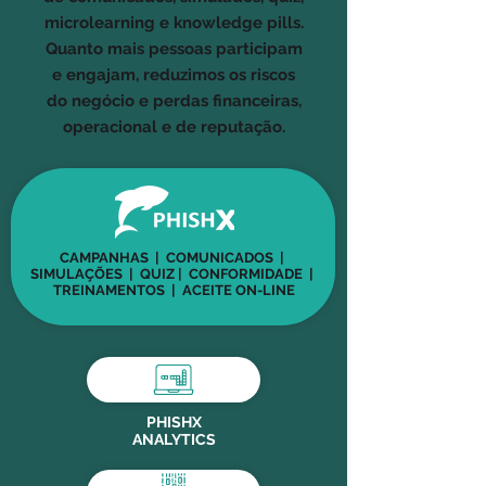
microlearning e knowledge pills.
Quanto mais pessoas participam
e engajam, reduzimos os riscos
do negócio e perdas financeiras,
operacional e de reputação.
CAMPANHAS | COMUNICADOS |
SIMULAÇÕES | QUIZ | CONFORMIDADE |
TREINAMENTOS | ACEITE ON-LINE
PHISHX
ANALYTICS