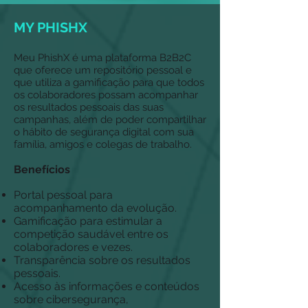
MY PHISHX
Meu PhishX é uma plataforma B2B2C
que oferece um repositório pessoal e
que utiliza a gamificação para que todos
os colaboradores possam acompanhar
os resultados pessoais das suas
campanhas, além de poder compartilhar
o hábito de segurança digital com sua
família, amigos e colegas de trabalho.
Benefícios
Portal pessoal para
acompanhamento da evolução.
Gamificação para estimular a
competição saudável entre os
colaboradores e vezes.
Transparência sobre os resultados
pessoais.
Acesso às informações e conteúdos
sobre cibersegurança,