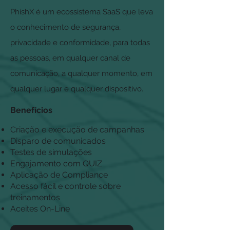
PhishX é um ecossistema SaaS que leva
o conhecimento de segurança,
privacidade e conformidade, para todas
as pessoas, em qualquer canal de
comunicação, a qualquer momento, em
qualquer lugar e qualquer dispositivo.
Benefícios
Criação e execução de campanhas
Disparo de comunicados
Testes de simulações
Engajamento com QUIZ
Aplicação de Compliance
Acesso fácil e controle sobre
treinamentos
Aceites On-Line