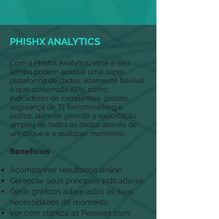
PHISHX ANALYTICS
Com o PhishX Analytics, você e seu
tempo podem acessar uma super
plataforma de dados, altamente flexível
e que contempla KPIs, como:
indicadores de campanhas, globais,
segurança de TI, benchmarking e
outros, além de permitir a exportação
simples de todos os dados através de
um clique e a qualquer momento.
Benefícios
Acompanhar resultados online.
Gerenciar seus principais indicadores.
Gerar gráficos adequados às suas
necessidades do momento.
Ver com clareza as Pessoas com