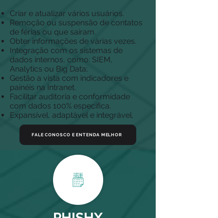
Criar e atualizar vários usuários.
Remoção ou suspensão de contatos
de férias ou que saíram.
Obter informações de várias vezes.
Integração com os sistemas de
dados internos, como: SIEM,
Analytics ou Big Data;
Gestão a vista com indicadores e
painéis na Intranet.
Facilitar auditoria e conformidade
com dados 100% especifica.
Expansível, adaptável e integrável.
FALE CONOSCO E ENTENDA MELHOR
FALE CONOSCO E ENTENDA MELHOR
PHISHX