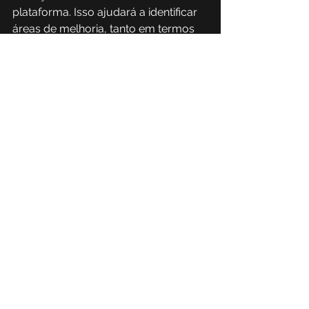
plataforma. Isso ajudará a identificar 
áreas de melhoria, tanto em termos 
de funcionalidade quanto de 
segurança. 
O feedback contínuo pode ser 
utilizado para ajustar configurações, 
atualizar treinamentos ou até mesmo 
revisar as políticas de uso.
Com um
acompanhamento 
constante
 e a disposição para 
melhorias, a transição para a nova 
plataforma será mais segura e eficaz.
A PhishX na transição 
do Workplace