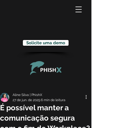
Solicite uma demo
Aline Silva | PhishX
27 de jun. de 2025
6 min de leitura
É possível manter a
comunicação segura