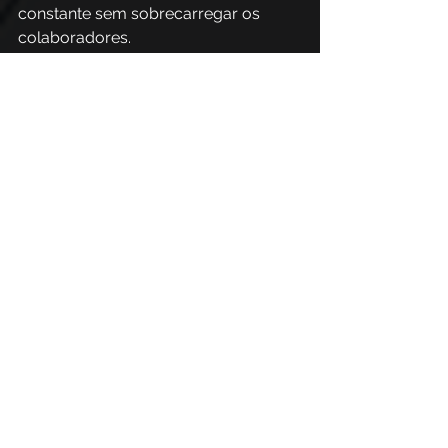
constante sem sobrecarregar os 
colaboradores.
PhishX é sua aliada na 
comunicação 
omnicanal 
A PhishX auxilia as organizações na 
criação de campanhas de 
conscientização omnicanal de forma 
estratégica e personalizada. 
Nossa plataforma permite planejar 
conteúdos e atividades que engajem 
colaboradores em diferentes pontos 
de contato, transformando a 
conscientização em um processo 