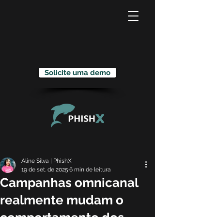
Solicite uma demo
Aline Silva | PhishX
19 de set. de 2025
6 min de leitura
Campanhas omnicanal
realmente mudam o