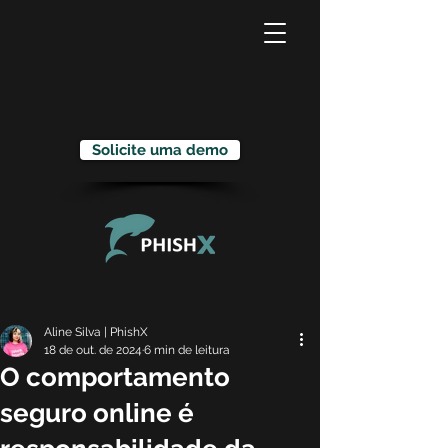
Solicite uma demo
Aline Silva | PhishX
18 de out. de 2024
6 min de leitura
O comportamento
seguro online é