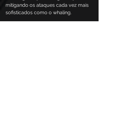
mitigando os ataques cada vez mais 
sofisticados como o whaling.  
Com uma abordagem integrada que 
combina tecnologia e estratégias de 
conscientização, a PhishX capacita 
organizações a protegerem seus 
dados sensíveis e operações contra 
ameaças cibernéticas. 
Para auxiliar as organizações, 
oferecemos várias soluções. 
Simulações de Phishing e 
Treinamento 
A PhishX permite a criação e 
execução de campanhas de 