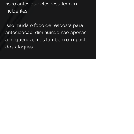
risco antes que eles resultem em 
incidentes. 
Isso muda o foco de resposta para 
antecipação, diminuindo não apenas 
a frequência, mas também o impacto 
dos ataques. 
Além disso, gerenciar o 
risco 
humano 
de forma estratégica 
permite otimizar investimentos em 
segurança, direcionando recursos 
para ações que realmente geram 
redução de risco, com isso a 
organização passa a atuar com base 
em dados.
Essas ações fortalecem a cultura de 
segurança de maneira mais eficiente 