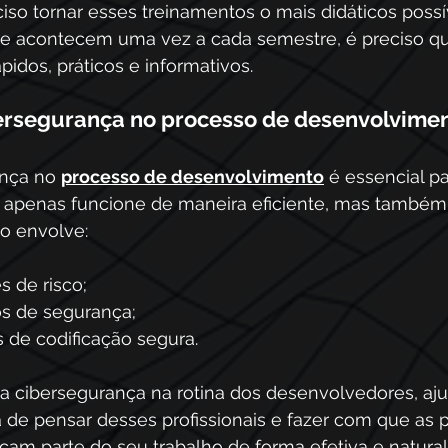
iso tornar esses treinamentos o mais didáticos possí
ue acontecem uma vez a cada semestre, é preciso qu
idos, práticos e informativos. 
bersegurança no processo de desenvolvimen
nça no 
processo de desenvolvimento
 é essencial pa
 apenas funcione de maneira eficiente, mas também 
o envolve: 
s de risco; 
tos de segurança; 
s de codificação segura. 
 cibersegurança na rotina dos desenvolvedores, aju
 de pensar desses profissionais e fazer com que as p
açam parte do seu trabalho de forma efetiva e natural.