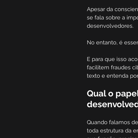
Apesar da conscien
se fala sobre a im
desenvolvedores.  
No entanto, é essen
E para que isso ac
facilitem fraudes c
texto e entenda po
Qual o pape
desenvolved
Quando falamos de 
toda estrutura da 