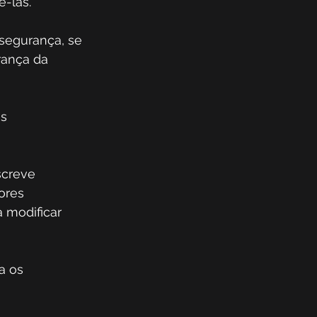
-las. 
segurança, se 
ança da 
s 
creve 
ores 
 modificar 
a os 