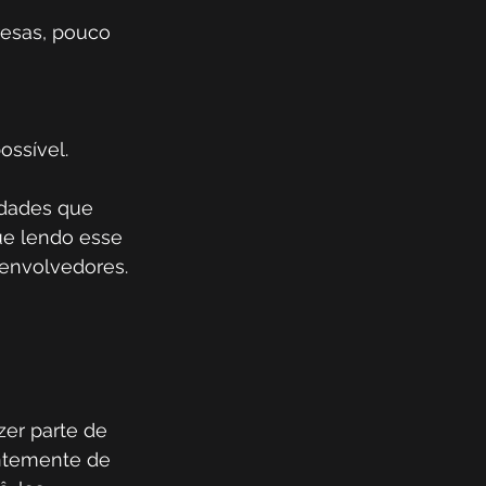
esas, pouco 
ssível. 
idades que 
ue lendo esse 
senvolvedores. 
er parte de 
entemente de 