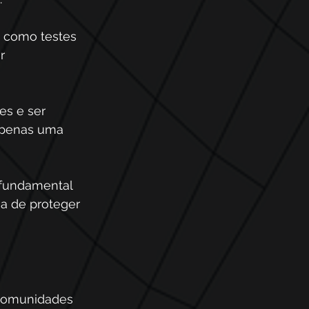
, como testes 
r 
es e ser 
apenas uma 
 fundamental 
a de proteger 
 comunidades 