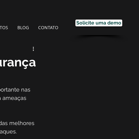
Solicite uma demo
TOS
BLOG
CONTATO
urança
ortante nas 
ra ameaças 
 das melhores 
aques. 