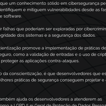
 que um conhecimento sólido em cibersegurança pe
ntifiquem e mitiguem vulnerabilidades desde as fase
 software.  
ir falhas que poderiam ser exploradas por cibercrimi
gridade dos sistemas e a segurança dos dados. 
cientização promove a implementação de práticas de
guro, como a validação de entradas e o uso de cripto
 proteger as aplicações contra-ataques. 
vo da conscientização, é que desenvolvedores que es
elhores práticas de segurança conseguem projetar e c
 também ajuda os desenvolvedores a atenderem as 
mo a LGPD (Lei Geral de Proteção de Dados Pessoai