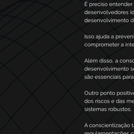
É preciso entender
desenvolvedores ide
desenvolvimento de
Isso ajuda a preven
comprometer a inte
Além disso, a cons
desenvolvimento se
são essenciais para
Outro ponto positi
dos riscos e das m
sistemas robustos. 
A conscientização
regulamentações co