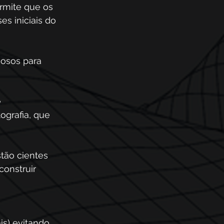
rmite que os 
s iniciais do 
nosos para 
 
grafia, que 
tão cientes 
onstruir 
s) evitando 