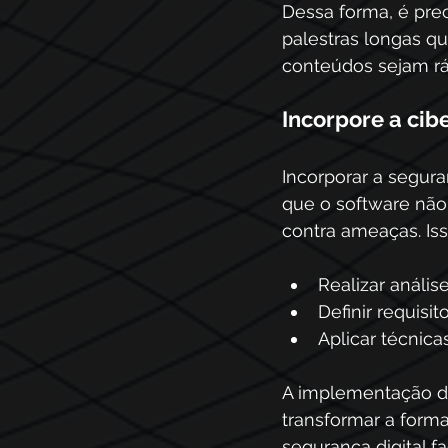
Dessa forma, é prec
palestras longas q
conteúdos sejam ráp
Incorpore a ci
Incorporar a segura
que o software não
contra ameaças. Iss
Realizar análise
Definir requisi
Aplicar técnica
A implementação da
transformar a forma
segurança digital f