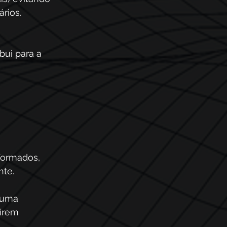
ios.  
ui para a 
formados, 
te. 
 uma 
irem 