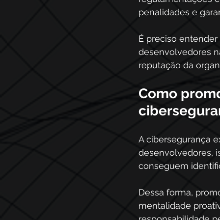
penalidades e garan
É preciso entender
desenvolvedores n
reputação da organ
Como promov
cibersegura
A cibersegurança e
desenvolvedores, i
conseguem identifi
Dessa forma, prom
mentalidade proati
responsabilidade p