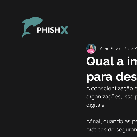
Aline Silva | PhishX
Qual a i
para de
A conscientização
organizações, isso 
digitais.  
Afinal, quando as p
práticas de seguran