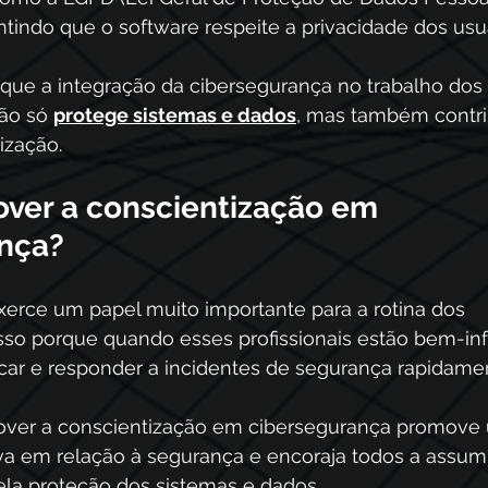
tindo que o software respeite a privacidade dos usuár
 que a integração da cibersegurança no trabalho dos 
ão só 
protege sistemas e dados
, mas também contrib
ização. 
er a conscientização em 
nça? 
xerce um papel muito importante para a rotina dos 
sso porque quando esses profissionais estão bem-in
car e responder a incidentes de segurança rapidamen
over a conscientização em cibersegurança promove
va em relação à segurança e encoraja todos a assum
ela proteção dos sistemas e dados.