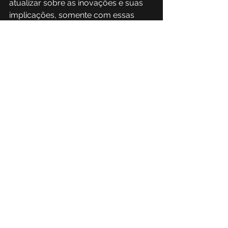
atualizar sobre as inovações e suas 
implicações, somente com essas 
informações é possível criar defesas 
de cibersegurança robustas e 
eficazes. 
Portanto, para mitigar esses riscos, é 
essencial adotar uma abordagem de 
segurança que inclua avaliações 
contínuas de vulnerabilidades, 
integração segura com sistemas 
existentes,
treinamento e 
capacitação das equipes de TI
. 
A PhishX na 
implementação dessas 
tecnologias