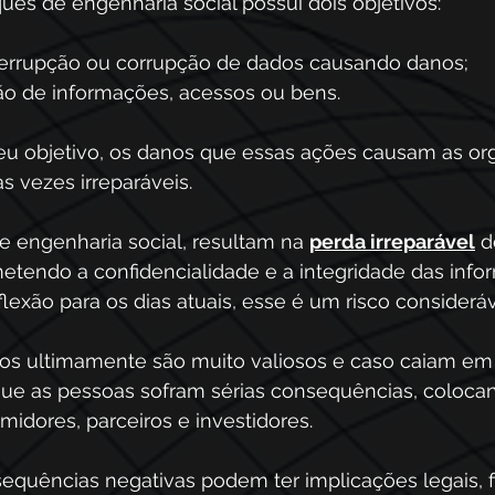
es de engenharia social possui dois objetivos:
errupção ou corrupção de dados causando danos;
o de informações, acessos ou bens.
u objetivo, os danos que essas ações causam as or
s vezes irreparáveis.
de engenharia social, resultam na 
perda irreparável
 d
etendo a confidencialidade e a integridade das info
lexão para os dias atuais, esse é um risco consideráv
dos ultimamente são muito valiosos e caso caiam em
e as pessoas sofram sérias consequências, coloca
idores, parceiros e investidores.
equências negativas podem ter implicações legais, f