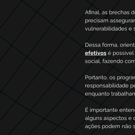
Afinal, as brechas
precisam assegurar
vulnerabilidades e
Dessa forma, orientá
efetivos
 é possíve
social, fazendo co
Portanto, os progr
responsabilidade pe
enquanto trabalham
É importante enten
alguns aspectos e o
ações podem não se