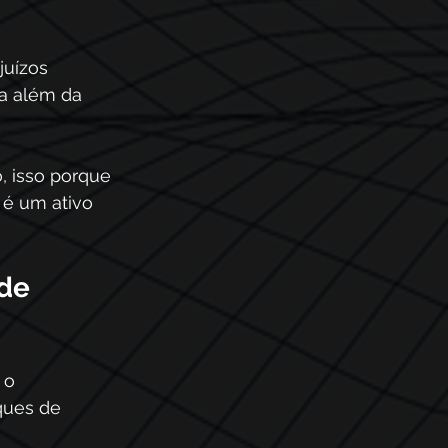
juízos 
a além da 
 isso porque 
 é um ativo 
de 
 o 
ques de 