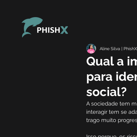
Aline Silva | PhishX
Qual a i
para ide
social?
A sociedade tem mu
interagir tem se a
trago muito progres
Isso porque, os ris