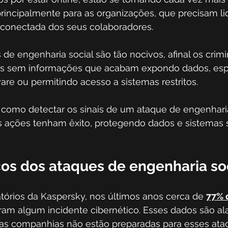
principalmente para as organizações, que precisam li
 conectada dos seus colaboradores.
s de engenharia social são tão nocivos, afinal os crim
oas sem informações que acabam expondo dados, es
re ou permitindo acesso a sistemas restritos. 
 como detectar os sinais de um ataque de engenharia 
s ações tenham êxito, protegendo dados e sistemas s
cos dos ataques de engenharia so
tórios da Kaspersky, nos últimos anos cerca de 
77% 
eram algum incidente cibernético. Esses dados são al
s companhias não estão preparadas para esses ata