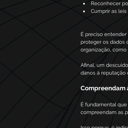
Reconhecer pos
Cumprir as leis
É preciso entender
proteger os dados 
organização, como 
Afinal, um descuid
danos à reputação 
Compreendam as 
É fundamental que 
compreendam as pol
Isso porque, é ind