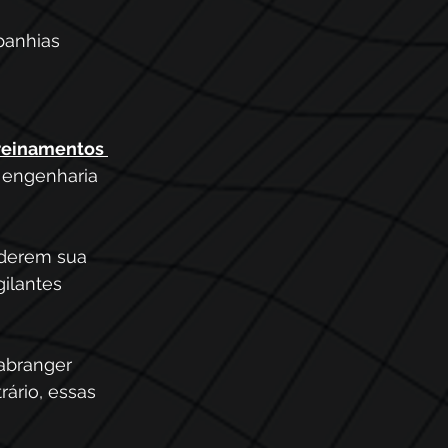
panhias 
reinamentos 
 engenharia 
nderem sua 
ilantes 
abranger 
rário, essas 