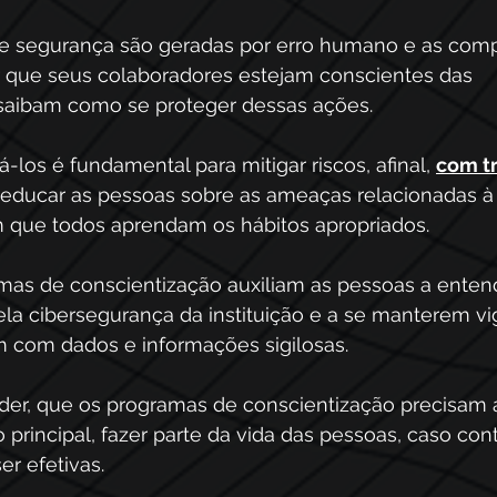
 de segurança são geradas por erro humano e as com
 que seus colaboradores estejam conscientes das 
 saibam como se proteger dessas ações.
-los é fundamental para mitigar riscos, afinal, 
com t
l educar as pessoas sobre as ameaças relacionadas à
m que todos aprendam os hábitos apropriados.
amas de conscientização auxiliam as pessoas a ente
la cibersegurança da instituição e a se manterem vig
 com dados e informações sigilosas.
der, que os programas de conscientização precisam 
 principal, fazer parte da vida das pessoas, caso cont
r efetivas.