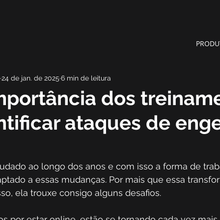
PRODU
24 de jan. de 2025
6 min de leitura
mportância dos treinam
ntificar ataques de eng
dado ao longo dos anos e com isso a forma de traba
daptado a essas mudanças. Por mais que essa transf
so, ela trouxe consigo alguns desafios.
cos por estar online, estão se tornando cada vez mais