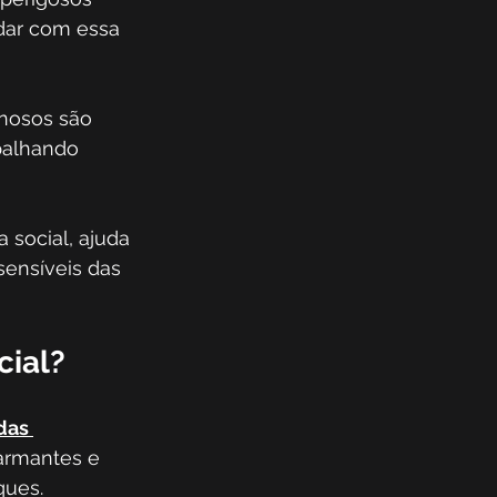
dar com essa 
inosos são 
palhando 
social, ajuda 
ensíveis das 
cial?
das 
armantes e 
ques.