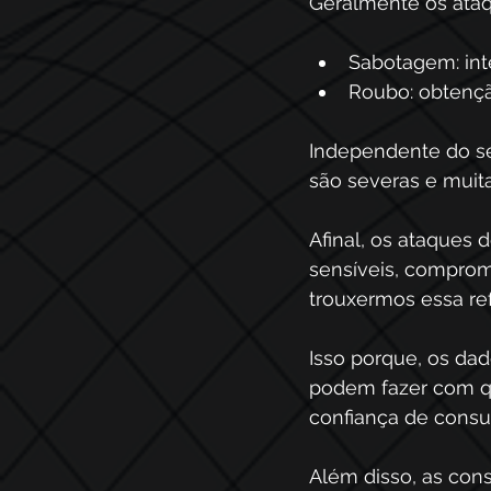
Geralmente os ataqu
Sabotagem: int
Roubo: obtençã
Independente do se
são severas e muita
Afinal, os ataques 
sensíveis, comprom
trouxermos essa ref
Isso porque, os da
podem fazer com qu
confiança de consum
Além disso, as cons