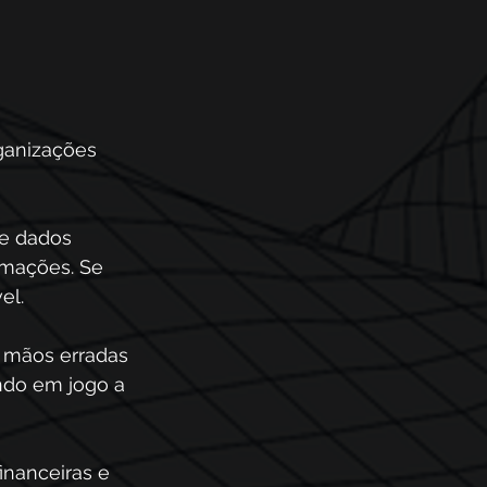
ganizações 
e dados 
rmações. Se 
el.
 mãos erradas 
ndo em jogo a 
inanceiras e 