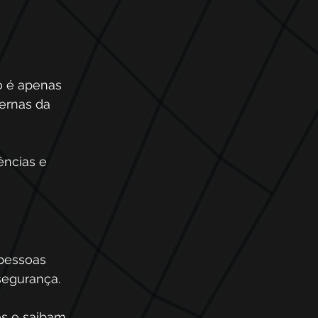
o é apenas 
ernas da 
ncias e 
pessoas 
segurança. 
os e saibam 