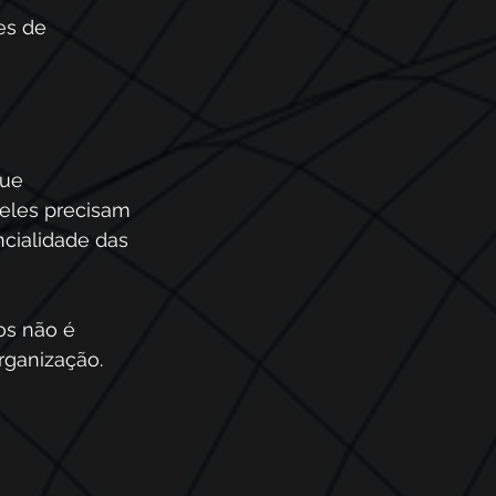
es de 
ue 
 eles precisam 
cialidade das 
os não é 
rganização. 