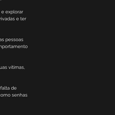
e explorar 
ivadas e ter 
as pessoas 
omportamento 
as vítimas, 
alta de 
 como senhas 