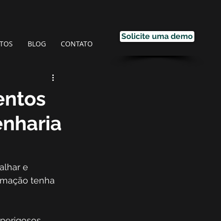
Solicite uma demo
TOS
BLOG
CONTATO
entos
enharia
lhar e 
ormação tenha 
 perigosos 