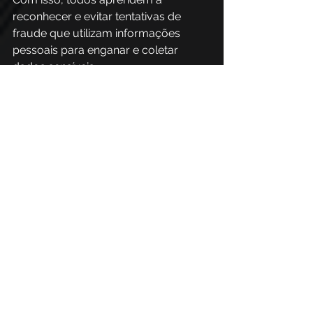
reconhecer e evitar tentativas de 
fraude que utilizam informações 
pessoais para enganar e coletar 
dados sensíveis. 
Simulações de phishing 
Em nosso ecossistema é possível 
realizar simulações de phishing que 
reproduzem ataques reais, 
adaptados às especificidades da 
organização.  
Os testes ajudam a identificar pontos 
fracos e a medir a eficácia das 
respostas das pessoas, permitindo 
um refinamento constante das 
políticas de segurança e das práticas 