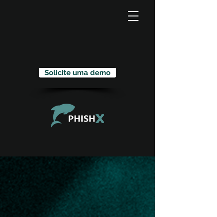
Solicite uma demo