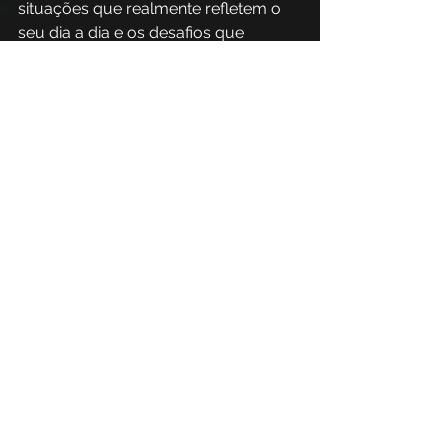
situações que realmente refletem o 
seu dia a dia e os desafios que 
enfrentam no ambiente digital.
Além disso, essas plataformas 
possibilitam ajustar o ritmo e o 
formato do treinamento conforme a 
resposta da equipe. 
Por exemplo, um colaborador que já 
demonstrou conhecimento em 
certos tópicos pode receber 
conteúdos avançados ou simulações 
mais complexas, enquanto quem 
precisa reforçar conceitos básicos 
recebe materiais mais direcionados. 
Essa personalização
baseada em 
dados
 aumenta o engajamento, 