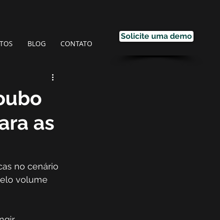
Solicite uma demo
TOS
BLOG
CONTATO
roubo
ara as
as no cenário 
pelo volume 
ngir 