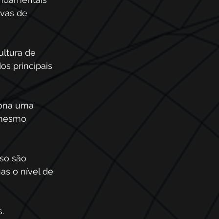
ivas de 
ltura de 
os principais 
iona uma 
 mesmo 
so são 
as o nível de 
. 