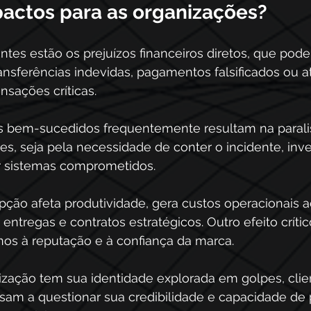
pactos para as organizações?
ntes estão os prejuízos financeiros diretos, que pod
ansferências indevidas, pagamentos falsificados ou a
nsações críticas. 
s bem-sucedidos frequentemente resultam na paralis
es, seja pela necessidade de conter o incidente, inve
r sistemas comprometidos. 
upção afeta produtividade, gera custos operacionais a
tregas e contratos estratégicos. Outro efeito crític
nos à reputação e à confiança da marca. 
ação tem sua identidade explorada em golpes, clien
sam a questionar sua credibilidade e capacidade de 