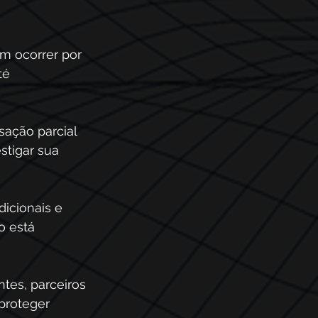
em ocorrer por 
té 
ação parcial 
stigar sua 
dicionais e 
o está 
tes, parceiros 
proteger 