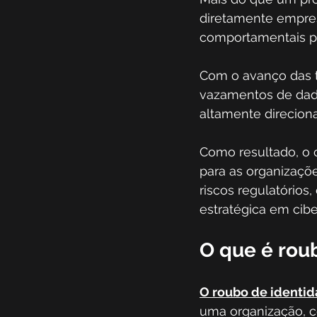
diretamente empres
comportamentais pa
Com o avanço das t
vazamentos de dados
altamente direciona
Como resultado, o 
para as organizaçõe
riscos regulatório
estratégica em cib
O que é rou
O roubo de identi
uma organização, c