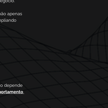
egócio. 
não apenas 
mpliando 
ão depende 
ortamento 