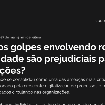
PRODU
27 de mar.
4 min de leitura
os golpes envolvendo 
idade são prejudiciais p
ações?
ade se consolidou como uma das ameaças mais crític
lsionado pela crescente digitalização de processos e 
dados circulando nas organizações. 
lema individual, esse tipo de golpe evoluiu para ati