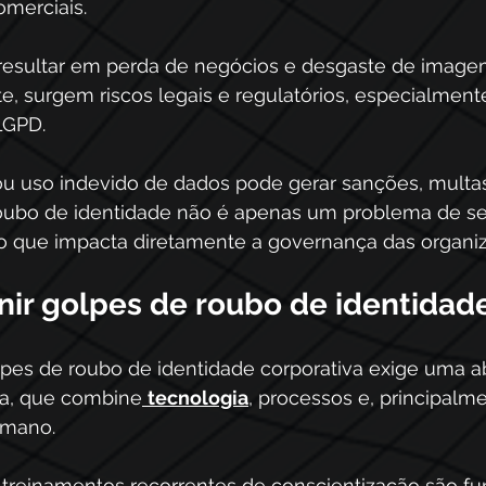
merciais. 
resultar em perda de negócios e desgaste de image
e, surgem riscos legais e regulatórios, especialmen
LGPD.
u uso indevido de dados pode gerar sanções, multas
o roubo de identidade não é apenas um problema de s
co que impacta diretamente a governança das organi
ir golpes de roubo de identidad
pes de roubo de identidade corporativa exige uma 
da, que combine
tecnologia
, processos e, principalme
mano. 
 treinamentos recorrentes de conscientização são f