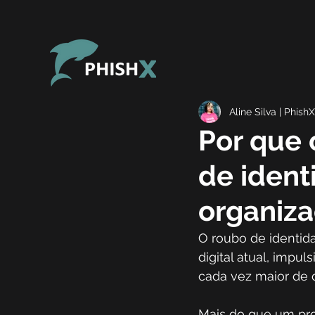
Aline Silva | PhishX
Por que 
de ident
organiz
O roubo de identid
digital atual, impu
cada vez maior de 
Mais do que um prob