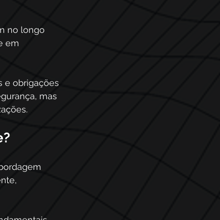
m no longo 
te em 
 e obrigações 
egurança, mas 
zações.
e?
abordagem 
nte, 
undamentais 