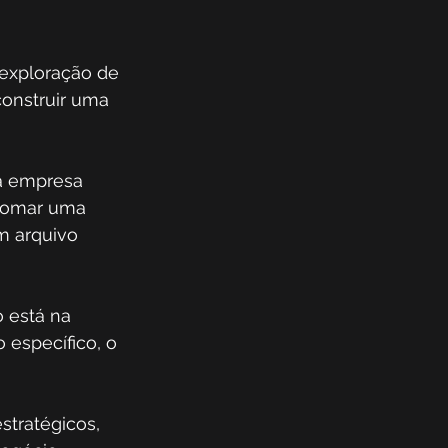
exploração de 
construir uma 
da empresa 
 tomar uma 
m arquivo 
o está na 
 específico, o 
stratégicos, 