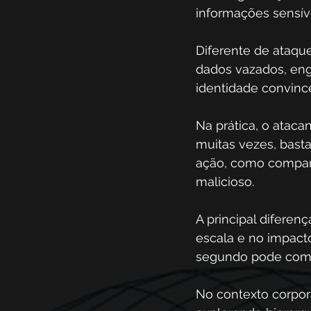
informações sensíve
Diferente de ataqu
dados vazados, enge
identidade convince
Na prática, o ataca
muitas vezes, basta
ação, como compart
malicioso.
A principal diferen
escala e no impacto
segundo pode comp
No contexto corpora