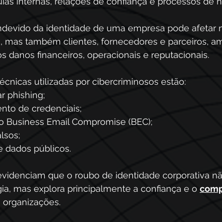
ias internas, relações de confiança e processos de n
indevido da identidade de uma empresa pode afetar 
, mas também clientes, fornecedores e parceiros, a
os danos financeiros, operacionais e reputacionais.
técnicas utilizadas por cibercriminosos estão:
r phishing;
to de credenciais;
o Business Email Compromise (BEC);
alsos;
 dados públicos.
videnciam que o roubo de identidade corporativa n
ia, mas explora principalmente a confiança e o 
comp
s organizações.