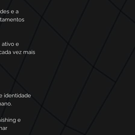
des e a 
rtamentos 
ativo e 
cada vez mais 
e identidade 
mano. 
ishing e 
nar 