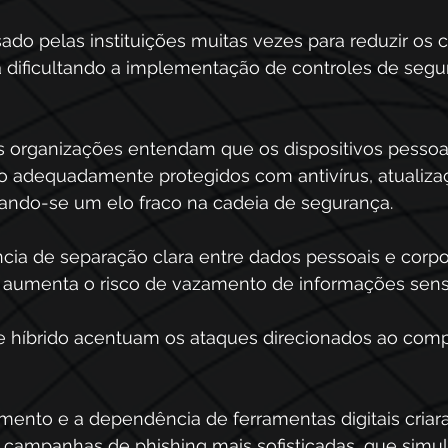
ado pelas instituições muitas vezes para reduzir os c
a dificultando a implementação de controles de segu
s organizações entendam que os dispositivos pessoai
o adequadamente protegidos com antivírus, atualiza
rnando-se um elo fraco na cadeia de segurança. 
cia de separação clara entre dados pessoais e corpo
s aumenta o risco de vazamento de informações sensí
e híbrido acentuam os ataques direcionados ao com
amento e a dependência de ferramentas digitais criar
 campanhas de phishing mais sofisticadas, que simu