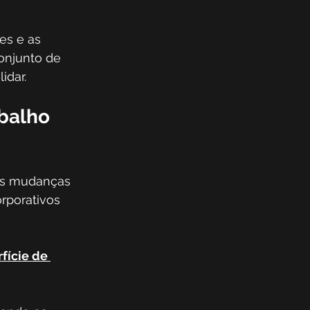
es e as 
onjunto de 
idar.
balho 
 às mudanças 
rporativos 
fície de 