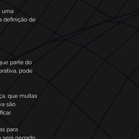
m uma 
 definição de 
ue parte do 
rativa, pode 
ça, que muitas 
va são 
icar.
as para 
 será negado.