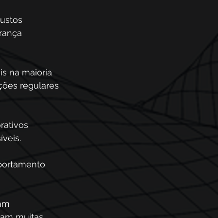
ustos 
rança 
s na maioria 
ções regulares 
rativos 
veis.
portamento 
am 
lam muitas 