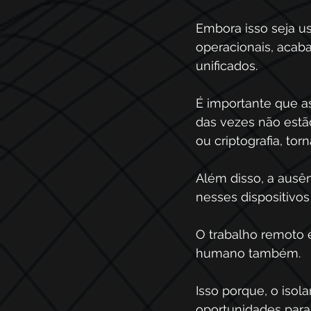
Embora isso seja us
operacionais, acab
unificados. 
É importante que a
das vezes não estã
ou criptografia, to
Além disso, a ausên
nesses dispositivo
O trabalho remoto 
humano também. 
Isso porque, o isol
oportunidades para