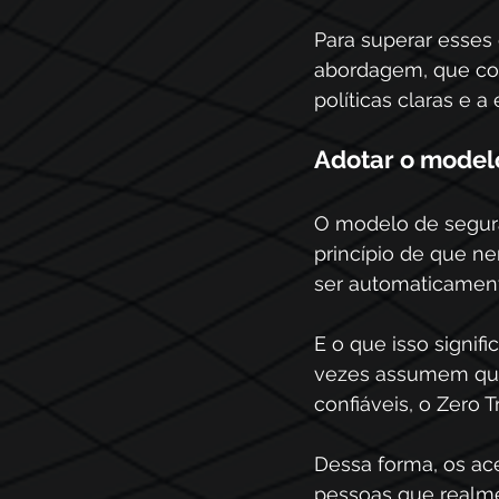
Para superar esses
abordagem, que com
políticas claras e 
Adotar o model
O modelo de segur
princípio de que ne
ser automaticament
E o que isso signif
vezes assumem que 
confiáveis, o Zero T
Dessa forma, os ace
pessoas que realme