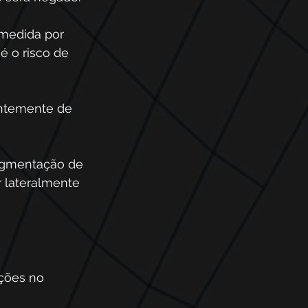
 medida por 
é o risco de 
entemente de 
segmentação de 
 lateralmente 
ções no 