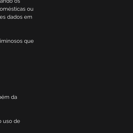
uando os 
omésticas ou 
ses dados em 
riminosos que 
bém da 
o uso de 