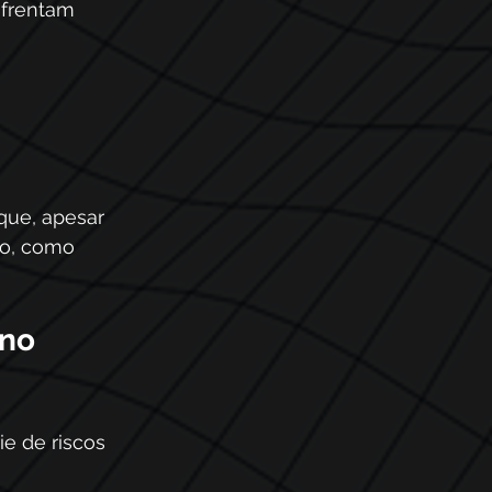
nfrentam 
ue, apesar 
o, como 
no 
e de riscos 