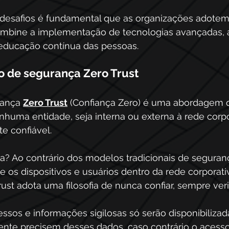
 desafios é fundamental que as organizações adote
bine a implementação de tecnologias avançadas, a
a educação contínua das pessoas.
o de segurança Zero Trust
ança 
Zero Trust
 (Confiança Zero) é uma abordagem q
nhuma entidade, seja interna ou externa à rede corpo
e confiável. 
ica? Ao contrário dos modelos tradicionais de seguran
os dispositivos e usuários dentro da rede corporati
rust adota uma filosofia de nunca confiar, sempre verif
ssos e informações sigilosas só serão disponibilizad
nte precisem desses dados, caso contrário o acesso