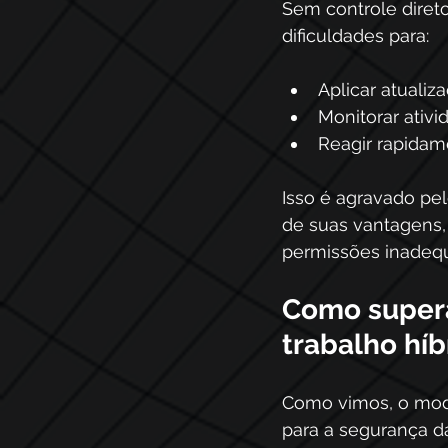
Sem controle direto
dificuldades para:
Aplicar atualiz
Monitorar ativi
Reagir rapidam
Isso é agravado pe
de suas vantagens,
permissões inadeq
Como supera
trabalho híb
Como vimos, o mode
para a segurança d