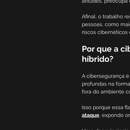
atitudes, preocupa o
Afinal, o trabalho 
pessoas, como maior
riscos cibernéticos
Por que a c
híbrido?
A cibersegurança é
profundas na forma
fora do ambiente co
Isso porque essa fl
ataque
, expondo or