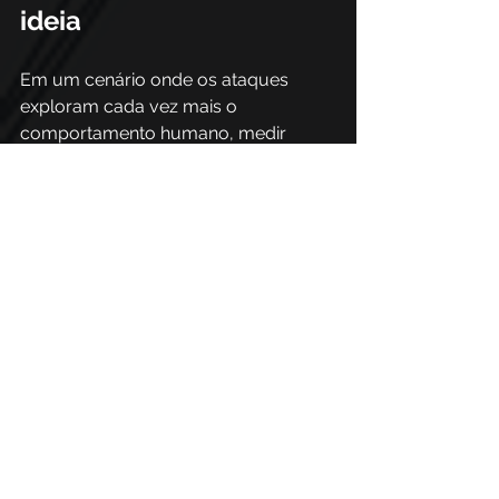
ideia
Em um cenário onde os ataques 
exploram cada vez mais o 
comportamento humano, medir 
apenas treinamentos concluídos já 
não é suficiente para reduzir riscos. 
Por isso, as organizações precisam 
entender como seus colaboradores 
reagem a ameaças reais, identificar 
comportamentos de risco, 
acompanhar a evolução dos 
usuários e transformar a 
conscientização em uma prática 
contínua. 
É justamente nesse ponto que a 