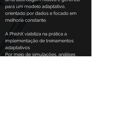
para um modelo adaptativo, 
orientado por dados e focado em 
melhoria constante.
A PhishX viabiliza na prática a 
implementação de treinamentos 
adaptativos 
Por meio de simulações, análises 
contínuas e monitoramento do 
comportamento dos colaboradores, 
a plataforma identifica diferentes 
perfis de risco dentro da organização 
e permite segmentar usuários de 
forma inteligente. 
Com isso, cada colaborador passa a 
receber conteúdos, comunicações e 
treinamentos alinhados ao seu nível 