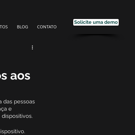
Solicite uma demo
TOS
BLOG
CONTATO
os aos
a das pessoas 
nça e 
ispositivos.  
spositivo. 