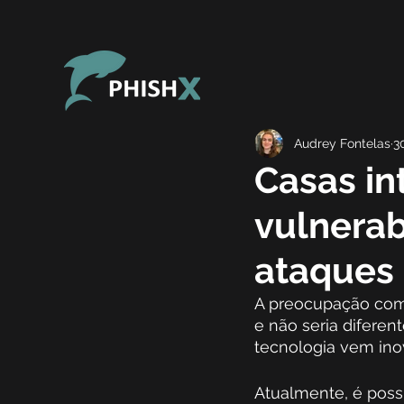
Audrey Fontelas
3
Casas in
vulnerab
ataques 
A preocupação com 
e não seria difere
tecnologia vem inov
Atualmente, é possí