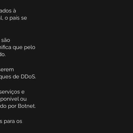
ados à 
, o país se 
 são 
ifica que pelo 
do.
serem 
aques de DDoS.
erviços e 
sponível ou 
do por Botnet. 
 para os 