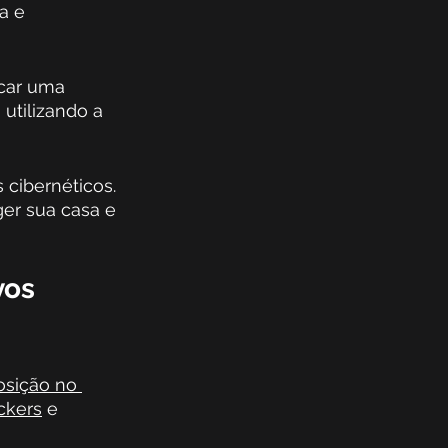
a e 
ocar uma 
utilizando a 
cibernéticos. 
er sua casa e 
vos 
osição no 
ckers
 e 