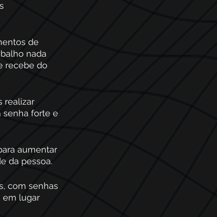
s 
mentos de 
abalho nada 
e recebe do 
 realizar 
 senha forte e 
i para aumentar 
e da pessoa. 
s, com senhas 
e em lugar 