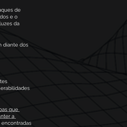
taques de 
dos e o 
luzes da 
m diante dos 
tes 
erabilidades 
oas que 
ter a 
r encontradas 