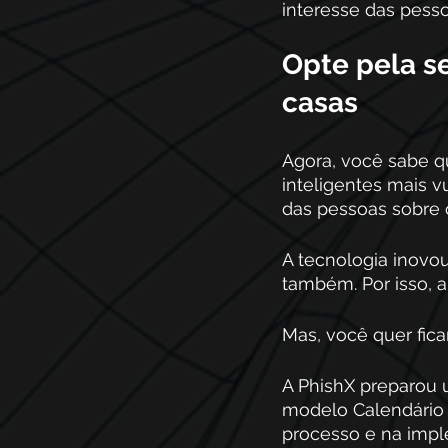
interesse das pess
Opte pela se
casas 
Agora, você sabe qu
inteligentes mais v
das pessoas sobre o
A tecnologia inovou
também. Por isso, a
Mas, você quer fica
A PhishX preparou u
modelo Calendário 
processo e na impl