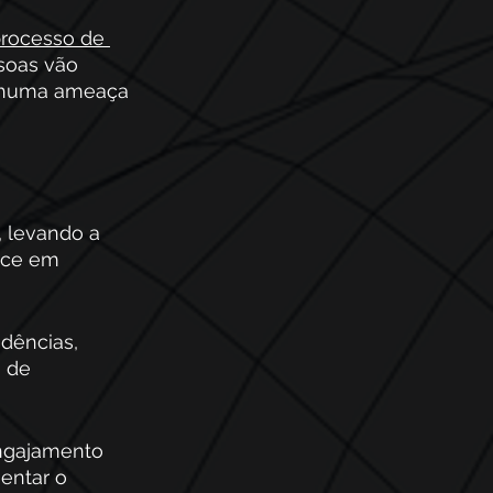
rocesso de 
soas vão 
enhuma ameaça 
 levando a 
ece em 
dências, 
 de 
ngajamento 
entar o 