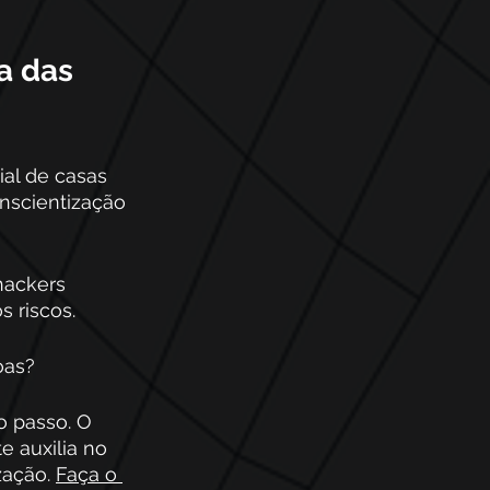
a das 
al 
de casas 
onscientização 
hackers 
 riscos.
as?  
o passo. O 
 auxilia no 
ação. 
Faça o 