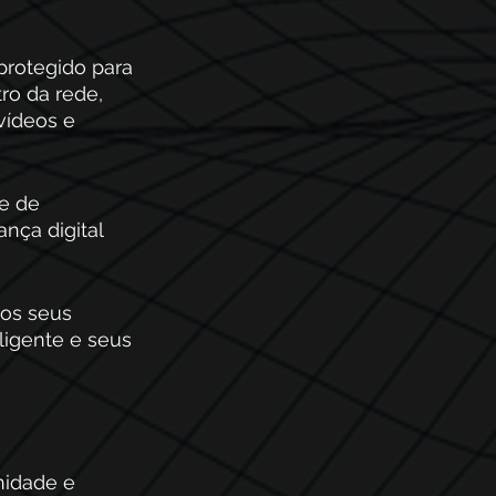
protegido para 
ro da rede, 
vídeos e 
e de 
nça digital 
 os seus 
ligente e seus 
nidade e 