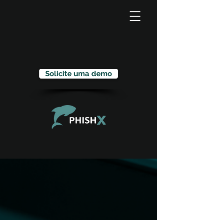
Solicite uma demo