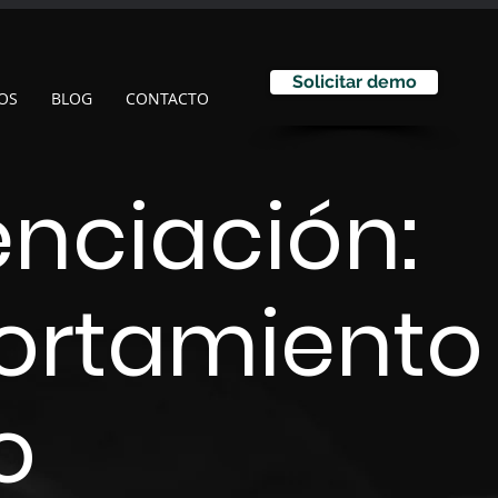
Solicitar demo
OS
BLOG
CONTACTO
enciación:
ortamiento
o