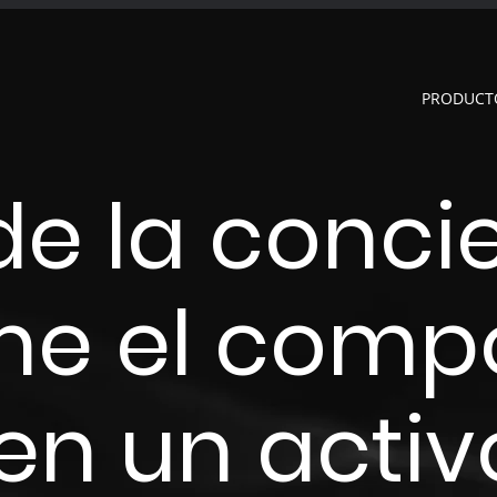
PRODUCT
de la conci
me el comp
n un activ