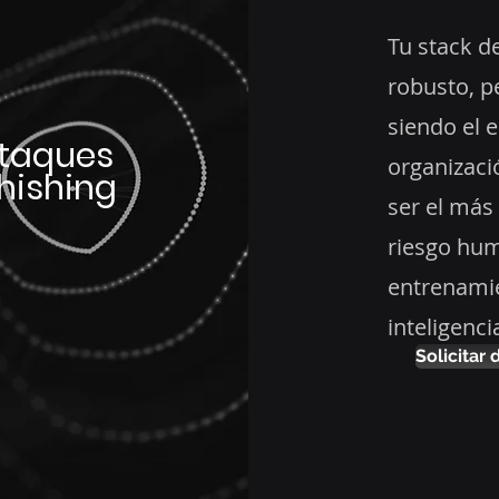
Tu stack d
robusto, p
siendo el e
ataques
organizaci
hishing
ser el más 
riesgo hu
entrenamie
inteligenci
Solicitar