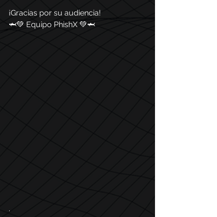
¡Gracias por su audiencia!
🦈💚 Equipo PhishX 💚🦈
.