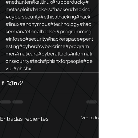
#nethunter
#kalilinux
#rubberducky
#
metasploit
#hackers
#hacker
#hacking
#cybersecurity
#ethicalhacking
#hack
#linux
#anonymous
#technology
#hac
kerman
#ethicalhacker
#programming
#infosec
#security
#hackerspace
#pent
esting
#cyber
#cybercrime
#program
mer
#malware
#cyberattack
#informati
onsecurity
#tech
#phishxforpeople
#de
vbr
#phishx
Ver todo
Entradas recientes