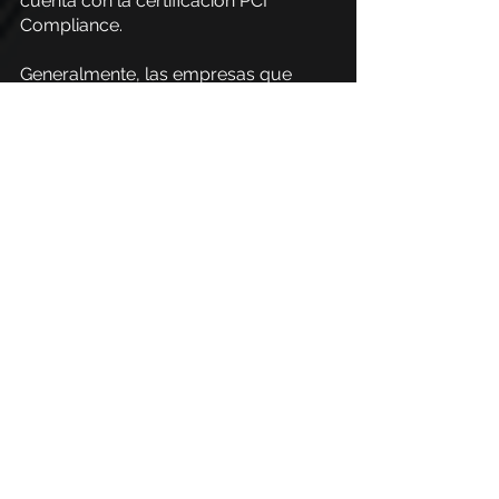
cuenta con la certificación PCI 
Compliance.
Generalmente, las empresas que 
cuentan con este certificado suelen 
crear una página exclusivamente 
para hablar sobre PCI Compliance y 
mostrar a todo aquel que consume 
sus productos y realiza 
transacciones, que en realidad su 
sitio web es seguro.
Conciencia siempre
Como hemos visto, es esencial 
prestar atención a una serie de 
factores para asegurarse de que un 
sitio web sea realmente seguro. PCI 
Compliance ayuda en todo este 
proceso de identificación, sin 