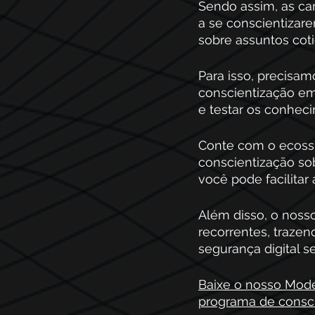
Sendo assim, as c
a se conscientizare
sobre assuntos cot
Para isso, precis
conscientização em
e testar os conheci
Conte com o ecoss
conscientização sob
você pode facilitar
Além disso, o noss
recorrentes, trazen
segurança digital s
Baixe o nosso Mode
programa de consci