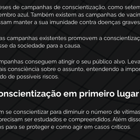
meses de campanhas de conscientização, como setem
vembro azul. Também existem as campanhas de vacin
sam manter a sua imunidade contra doenças graves
sas campanhas existentes promovem a conscientizaç
sse da sociedade para a causa.
mpanhas conseguem atingir o seu público alvo. Lev
is consciência sobre o assunto, entendendo a impor
o de possíveis riscos.
onscientização em primeiro lugar
 se conscientizar para diminuir o número de vítimas
precisam ser estudados e compreendidos. Além dis
 para se proteger e como agir em casos críticos. 