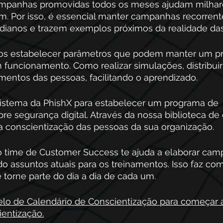
ampanhas promovidas todos os meses ajudam milhar
m. Por isso, é essencial manter campanhas recorrent
idianos e trazem exemplos próximos da realidade da
amos estabelecer parâmetros que podem manter um p
 funcionamento. Como realizar simulações, distribui
mentos das pessoas, facilitando o aprendizado.
istema da PhishX para estabelecer um programa de 
re segurança digital. Através da nossa biblioteca de
 a conscientização das pessoas da sua organização.
o time de Customer Success te ajuda a elaborar cam
do assuntos atuais para os treinamentos. Isso faz co
e torne parte do dia a dia de cada um.
lo de Calendário de Conscientização para começar 
entização.