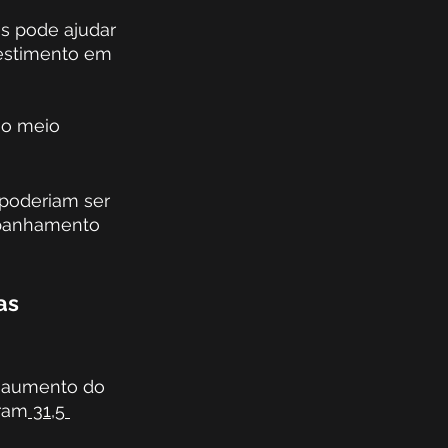
s pode ajudar 
vestimento em 
o meio 
poderiam ser 
mpanhamento 
as 
o aumento do 
eram
 31,5 