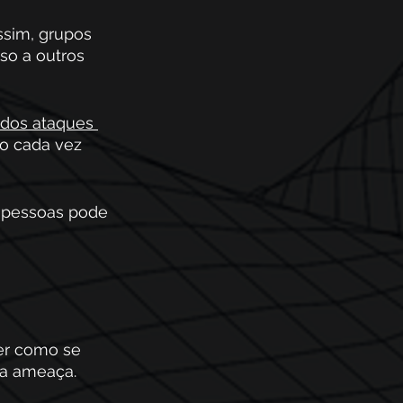
sim, grupos 
so a outros 
dos ataques 
ão cada vez 
 pessoas pode 
 
er como se 
a ameaça. 