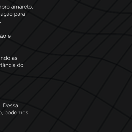
bro amarelo, 
ação para 
.
ão e 
ando as 
tância do 
. Dessa 
so, podemos 