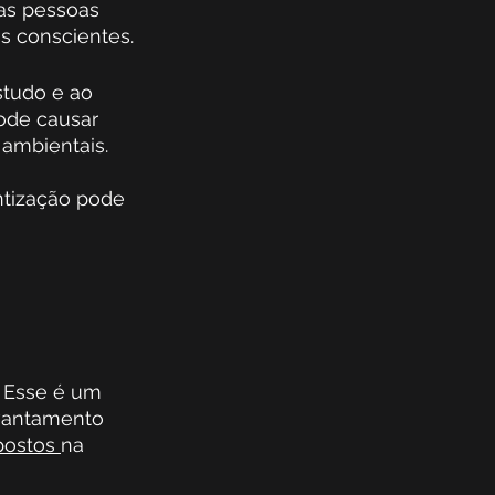
as pessoas 
s conscientes. 
studo e ao 
ode causar 
ambientais. 
ntização pode 
 Esse é um 
vantamento 
postos 
na 