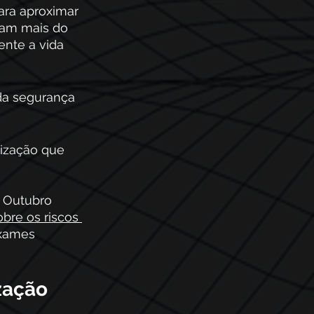
ara aproximar 
mam mais do 
nte a vida 
da segurança 
ização que 
 Outubro 
bre os riscos 
exames 
zação 