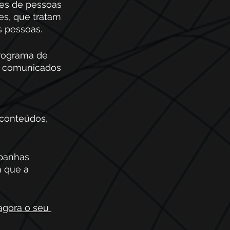
es de pessoas 
es, que tratam 
s pessoas.
rograma de 
r comunicados 
 conteúdos, 
panhas 
m que a 
agora o seu 