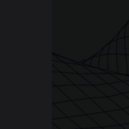
ero de
éticos
do no
stão aumentando
s motivos que
rantir a
a