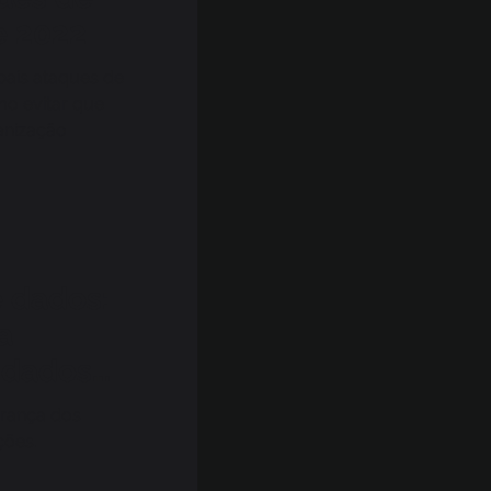
e 2022
pais ataques de
o evitar que
anização
 dados:
a
 dados
urança dos
ções.