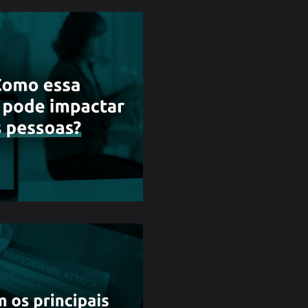
8 de mai. de 2023
ChatGPT: Como
tecnologia po
impactar na vi
pessoas?
Saiba quais são os riscos d
ChatGPT na vida das pesso
com a nova tecnologia.
24 de abr. de 2023
Quais foram os
principais ata