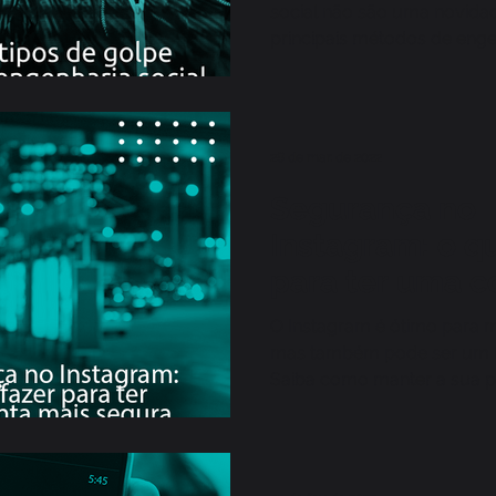
social não são uma novida
principais métodos de enge
utilizados.
28 de mar. de 2022
Segurança no
Instagram: o q
para ter uma c
segura
O Instagram é ótimo para m
mas também pode ser um l
Saiba como manter a sua p
segurança no Instagram