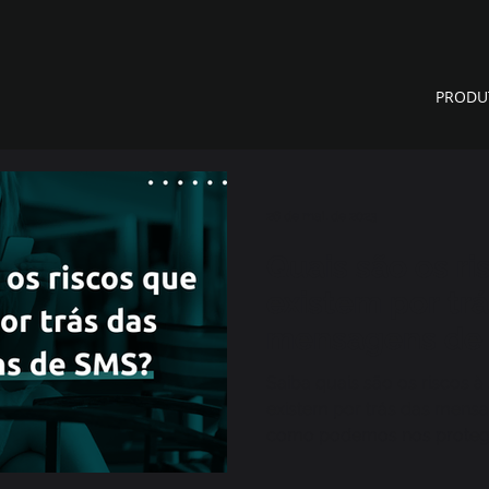
PRODU
26 de mai. de 2023
Quais são os ri
existem por tr
mensagens de
Saiba quais são os riscos 
existem por trás das mens
como podemos nos protege