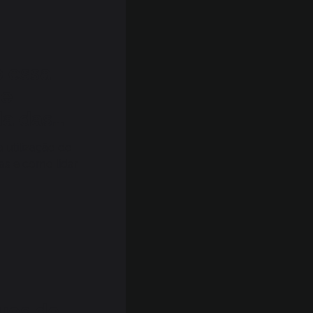
 essa
de
da das
a utilização do
as e como lidar
ques de