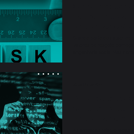
Como reduzir o
causado pela
engenharia soc
Grande parte dos ataques 
valores de resgate começ
engenharia socia. Mas como
nas organizações?
30 de jun. de 2022
Principais tipo
golpes focado
engenharia soc
As ameaças relacionadas à