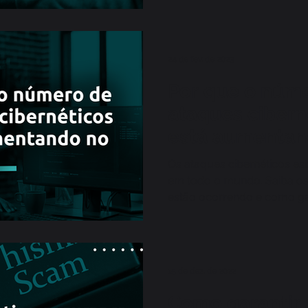
24 de fev. de 2023
Por que o núm
ataques cibern
está aumentan
mundo?
Os ataques cibernéticos e
em todo o mundo. Saiba o
estão ocorrendo e como ga
segurança dos dados
15 de dez. de 2022
Como garantir 