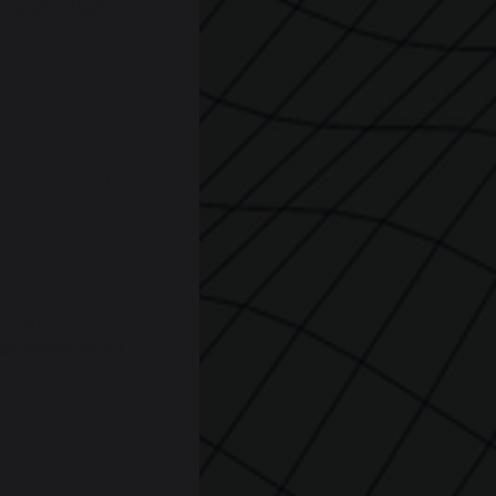
s recebe ataques
ios: como
s
podem se
naram parte do
s como fazer
 as ameaças do