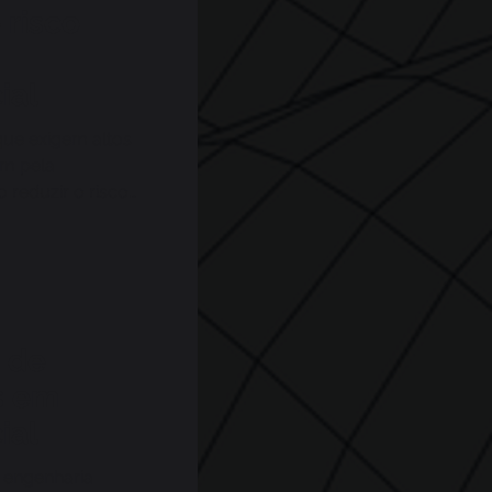
 risco
ial
que exigem altos
am pela
 reduzir o risco
s de
s em
ial
 engenharia