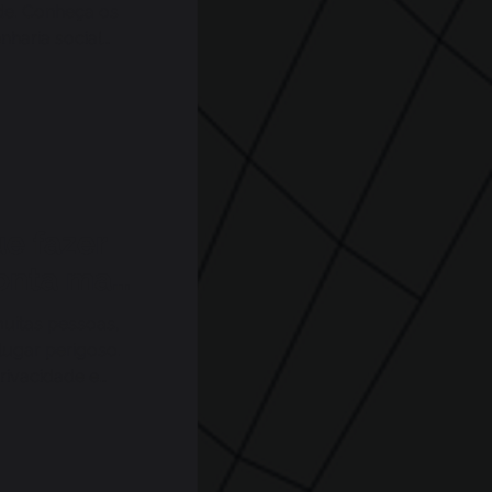
de. Conheça os
nharia social
ue fazer
onta mais
uitas pessoas,
ugar perigoso.
rivacidade e