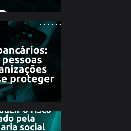
da América Latina que mai
cibernéticos.
8 de set. de 2022
Golpes bancár
as pessoas e a
organizações 
proteger
Os golpes bancários se tor
cotidiano das pessoas. Ma
com que elas reconheçam
mundo real?
23 de ago. de 2022