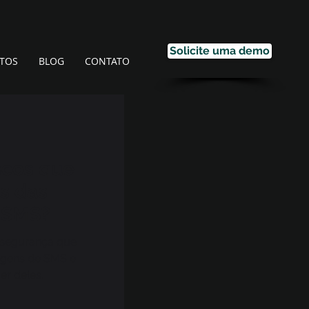
Solicite uma demo
TOS
BLOG
CONTATO
scos que
ás das
 SMS?
à segurança que
agens de SMS e
r deles.