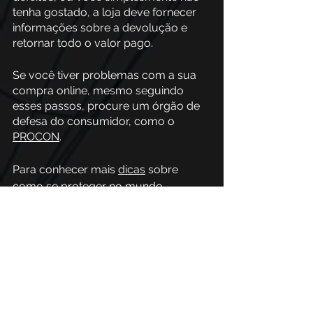
tenha gostado, a loja deve fornecer 
informações sobre a devolução e 
retornar todo o valor pago.
Se você tiver problemas com a sua 
compra online, mesmo seguindo 
esses passos, procure um órgão de 
defesa do consumidor, como o 
PROCON
.
Para conhecer mais 
dicas
 sobre 
como se proteger no mundo 
cibernético, você pode seguir o 
nosso canal no 
Youtube
. Lá você 
encontra vídeos que vão te ajudar a 
ter mais segurança em seus 
dispositivos e formas para organizar 
sua vida digital.