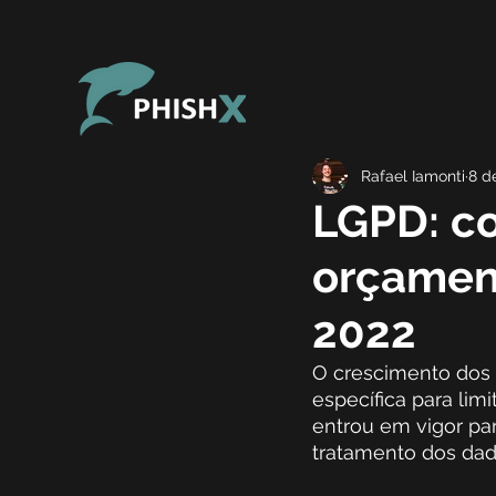
Rafael Iamonti
8 d
LGPD: co
orçamen
2022
O crescimento dos 
específica para lim
entrou em vigor par
tratamento dos dad