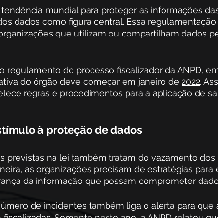
endência mundial para proteger as informações das
s dos dados como figura central. Essa regulamentaçã
 organizações que utilizam ou compartilham dados pe
do regulamento do processo fiscalizador da ANPD, em
o ativa do órgão deve começar em janeiro de 
2022
. As
lece regras e procedimentos para a aplicação de sa
tímulo à proteção de dados
s previstas na lei também tratam do vazamento dos
eira, as organizações precisam de estratégias para e
urança da informação que possam comprometer dados
úmero de incidentes também liga o alerta para que 
 fiscalizadas. Somente neste ano, a ANPD 
relatou
 qu