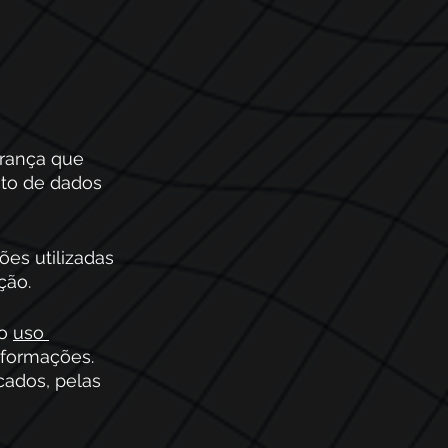
urança que 
to de dados 
ões utilizadas 
ção.
o 
uso 
nformações. 
ados, pelas 