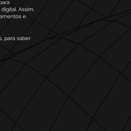
para 
igital. Assim, 
inamentos e 
, para saber 