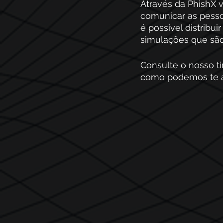
Através da PhishX 
comunicar as pesso
é possível distribui
simulações que são 
Consulte o nosso t
como podemos te a