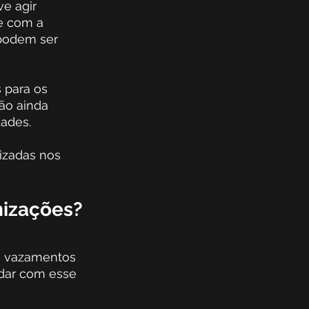
e agir 
e com a 
 podem ser 
 para os 
ão ainda 
dades. 
izadas nos 
nizações?
e vazamentos 
idar com esse 