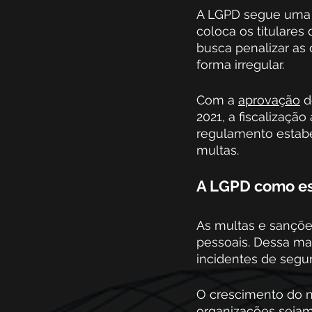
A LGPD segue uma t
coloca os titulare
busca penalizar as
forma irregular.
Com a 
aprovação
 
2021, a fiscalizaçã
regulamento estabe
multas.
A LGPD como es
As multas e sançõe
pessoais. Dessa man
incidentes de seg
O crescimento do n
organizações sejam