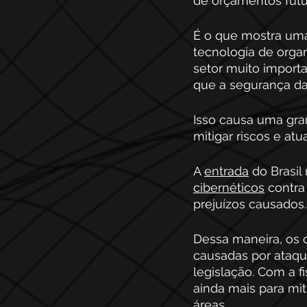
de orçamentos futu
É o que mostra um
tecnologia de orga
setor muito import
que a segurança da
Isso causa uma gra
mitigar riscos e a
A 
entrada
 do Brasi
cibernéticos
 contra
prejuízos causados.
Dessa maneira, os 
causadas por ataqu
legislação. Com a f
ainda mais para miti
áreas.