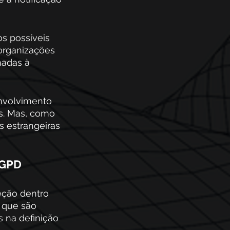
s possíveis 
organizações 
adas à 
envolvimento 
s. Mas, como 
 estrangeiras 
LGPD
ção dentro 
s que são 
 na definição 