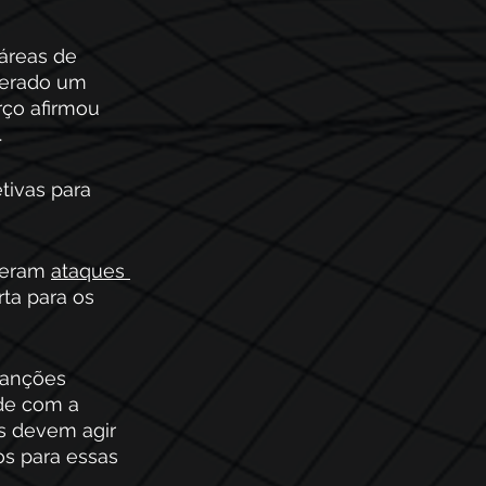
áreas de 
derado um 
rço afirmou 
.
tivas para 
reram 
ataques 
ta para os 
sanções 
de com a 
s devem agir 
os para essas 