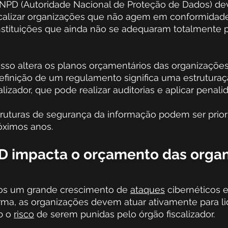
 ANPD (Autoridade Nacional de Proteção de Dados) dev
scalizar organizações que não agem em conformidad
 instituições que ainda não se adequaram totalmente
sso altera os planos orçamentários das organizações
efinição de um regulamento significa uma estruturaç
lizador, que pode realizar auditorias e aplicar penali
truturas de segurança da informação podem ser prior
óximos anos.
 impacta o orçamento das orga
os um grande crescimento de 
ataques
 cibernéticos 
rma, as organizações devem atuar ativamente para l
b o 
risco
 de serem punidas pelo órgão fiscalizador.