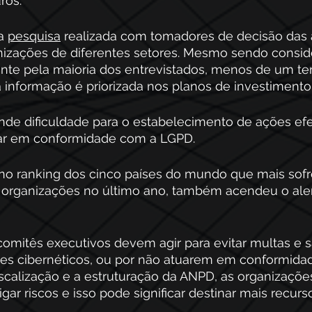
ros.
a 
pesquisa
 realizada com tomadores de decisão das 
nizações de diferentes setores. Mesmo sendo consi
ante pela maioria dos entrevistados, menos de um te
 informação é priorizada nos planos de investimento
nde dificuldade para o estabelecimento de ações efe
tuar em conformidade com a LGPD.
l no ranking dos cinco países do mundo que mais sof
 organizações no último ano, também acendeu o aler
comitês executivos devem agir para evitar multas e 
es cibernéticos, ou por não atuarem em conformida
iscalização e a estruturação da ANPD, as organizaçõe
gar riscos e isso pode significar destinar mais recurs