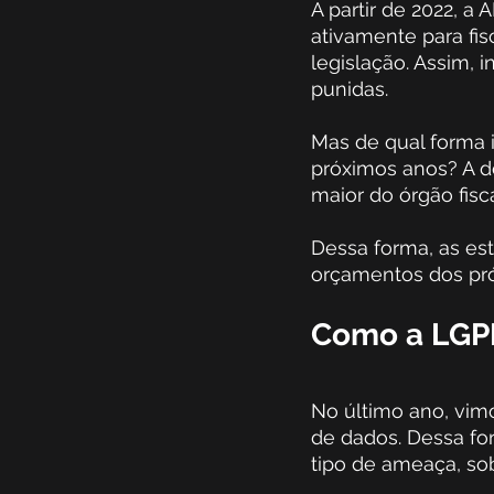
A partir de 2022, a
ativamente para fi
legislação. Assim,
punidas. 
Mas de qual forma i
próximos anos? A d
maior do órgão fisca
Dessa forma, as es
orçamentos dos pr
Como a LGPD
No último ano, vim
de dados. Dessa fo
tipo de ameaça, so