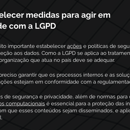
lecer medidas para agir em 
de com a LGPD
to importante estabelecer 
ações
 e políticas de seg
eção aos dados. Como a LGPD se aplica ao tratamen
 organização que atua no país deve se adequar.
preciso garantir que os processos internos e as soluç
zações estejam em conformidade com a regulamenta
as de segurança e privacidade, além de normas para 
sos computacionais
 é essencial para a proteção das i
com que esses conteúdos sejam disseminados, e aplic
.