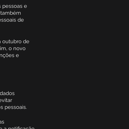
 pessoas e 
o também 
ssoais de 
 outubro de 
sim, o novo 
nções e 
 dados 
vitar 
 pessoais.
as 
e a notificação 