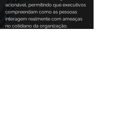
acionável, permitindo que executivos 
compreendam como as pessoas 
interagem realmente com ameaças 
no cotidiano da organização. 
Para a liderança, isso significa sair do 
campo da suposição e operar com 
uma visão clara sobre onde a 
confiança está sendo explorada e 
onde a cultura de segurança precisa 
evoluir.
A importância do PhishX Insights para 
gestores está na sua capacidade de 
conectar dados a decisões. 
Ele oferece uma leitura estruturada 
que apoia a priorização de 