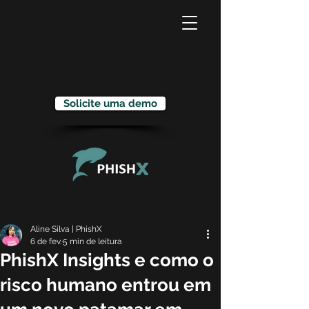
Solicite uma demo
Aline Silva | PhishX
6 de fev.
5 min de leitura
PhishX Insights e como o
risco humano entrou em