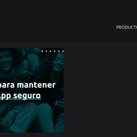
PRODUCT
30 may 2023
Consejos para
mantener tu 
seguro
Aprende cómo puedes refo
seguridad en WhatsApp.