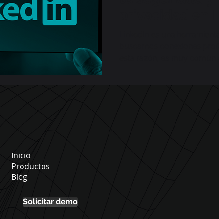
privacidad en 
LinkedIn es una herramien
buscamos conexiones profe
esta razón, es muy común q
como el correo...
Inicio
Productos
Blog
Solicitar demo