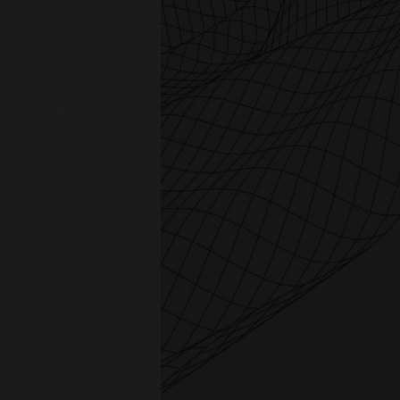
 riesgos
es SMS?
guridad existen
MS y cómo
los.
mejorar