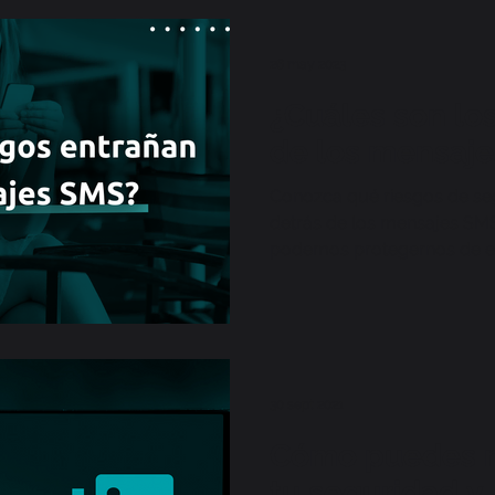
26 may 2023
¿Cuáles son los
de los mensaj
Conozca qué riesgos de se
detrás de los mensajes S
podemos protegernos de el
30 sept 2021
Cómo puedes 
tu seguridad y