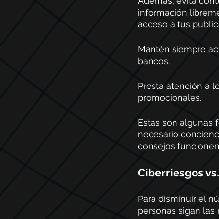
Además, evita cont
información libreme
acceso a tus public
Mantén siempre act
bancos. 
Presta atención a l
promocionales.
Estas son algunas f
necesario 
concienci
consejos funcionen
Ciberriesgos vs
Para disminuir el n
personas sigan las 