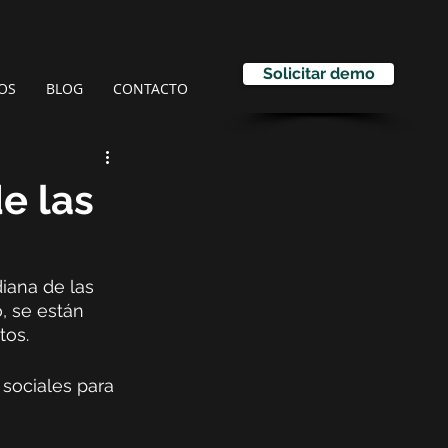
Solicitar demo
OS
BLOG
CONTACTO
e las
iana de las 
, se están 
os.  
sociales para 