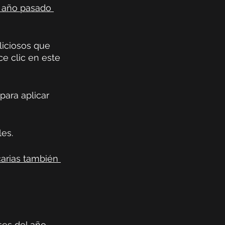
l año pasado 
iciosos que 
e clic en este 
para aplicar 
es. 
arias también 
ses del año 