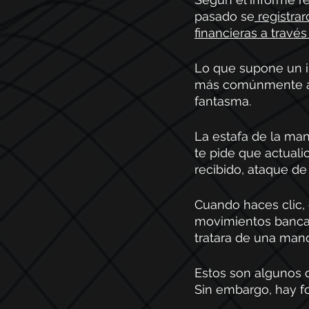
pasado se
 registra
financieras a través
Lo que supone un in
más comúnmente apl
fantasma. 
La estafa de la ma
te pide que actuali
recibido, ataque de 
Cuando haces clic, 
movimientos bancari
tratara de una man
Estos son algunos d
Sin embargo, hay f