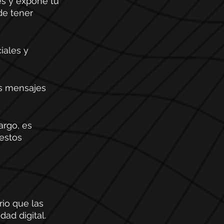
s y expone tu 
de tener 
iales y 
os mensajes 
rgo, es 
estos 
io que las 
ad digital.