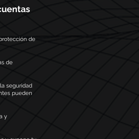
cuentas 
protección de 
as de 
 la seguridad 
entes pueden 
a y 