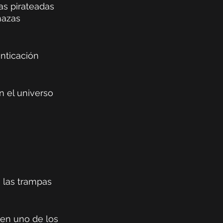
s pirateadas 
nazas 
nticación 
 el universo 
 las trampas 
 en uno de los 