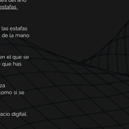
estafas 
las estafas 
 de la mano 
n el que se 
e que has 
za 
como si se 
io digital. 