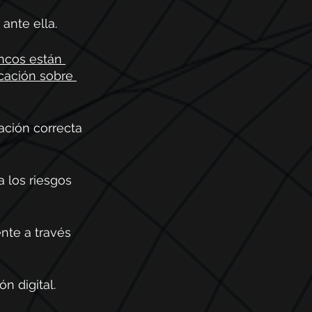
ante ella.
ncos están 
cación sobre 
ación correcta 
a los riesgos 
nte a través 
n digital.